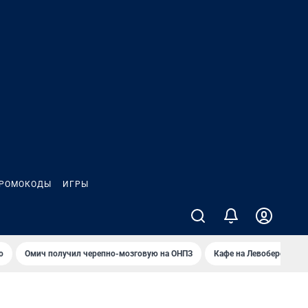
РОМОКОДЫ
ИГРЫ
о
Омич получил черепно-мозговую на ОНПЗ
Кафе на Левобережье в