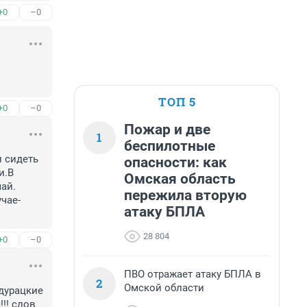
+0
–0
.
ТОП 5
+0
–0
Пожар и две
1
беспилотные
 сидеть 
опасности: как
.В 
Омская область
й. 
пережила вторую
чае-
атаку БПЛА
28 804
+0
–0
ПВО отражает атаку БПЛА в
2
Омской области
дурацкие 
!! слов 