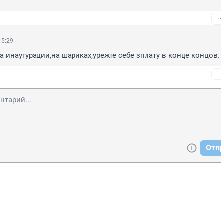
15:29
на инаугурации,на шариках,урежте себе зплату в конце концов.
Отп