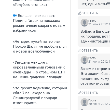
нет, одни маты!!!
«Голубого огонька»
ОТВЕТИТЬ
Больше не скрывает:
Полина Гагарина показала
Гость
21 июня 2012, 
романтичные кадры с новым
избранником
ВоВан, а Вы о д
их продали, вот
администрации не
«Четырех мужей потеряла»:
Прохор Шаляпин проболтался
ОТВЕТИТЬ
о новой возлюбленной
Гость
21 июня 2012, 
«Увидела женщин с
окровавленными головами»:
Зачем их строить
очевидцы — о страшном ДТП
Эти здания бывш
на Ленинградской площади
непонятно кому -
отремонтировать
Что грозит водителю, который
сбил 7 пешеходов на
ОТВЕТИТЬ
Ленинградской площади —
Гость
ответ юриста
20 июня 2012, 