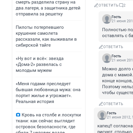
смерть разделила страну на
ОТВЕТИТЬ
2
два лагеря, а защитника детей
отправила за решетку
Гость
21 июня 201
Пилоты потерпевшего
Полностью подд
крушение самолета
оставлять с б
рассказали, как выживали в
сибирской тайге
ОТВЕТИТЬ
Гость
«Ну вот и всё»: звезда
21 июня 201
«Дома-2» развелась с
Можно долго с
молодым мужем
дома с мамой.
конце концов,
«Меня годами преследует
Поэтому нельз
бывшая любовница мужа: она
чтобы существ
портит жилье и угрожает».
Реальная история
ОТВЕТИТЬ
Гость
Кровь на столбе и лоскутки
21 июня 2012, 
ткани: как сейчас выглядит
капец!! согласн
островок безопасности, где
рисуют, столько 
сбили 7 человек возле