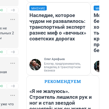
МНЕНИЕ
МНЕНИ
+0
–0
Наследие, которое
Мой б
чудом не развалилось:
береж
транспортный эксперт
хотел
 не 
разнес миф о «вечных»
тысяч
льных 2 
советских дорогах
креди
 
приех
безоп
+0
–0
Олег Арефьев
Блогер, предприниматель,
владелец в транспортном
бизнесе
ная 
РЕКОМЕНДУЕМ
+0
–0
«Я не жалуюсь».
Строитель лишился рук и
ног и стал звездой
уже что 
соцсетей: как он живет и