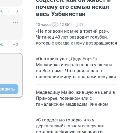
почему его семью искал
+0
–0
весь Узбекистан
13 часов
12 861
57
«Не привози их мне в третий раз».
Читинец 40 лет разводит голубей,
которые всегда к нему возвращаются
+0
–0
«Она крикнула: „Дядя Боря!“»
Москвичка исчезла ночью у океана
во Вьетнаме. Что произошло в
последние минуты пропажи девушки
равить
Медведицу Майю, жившую на цепи в
Приморье, познакомили с
гималайским медведем Фиником
«С гордостью говорю, что я
деревенский»: зачем северянин
оставил нефтяную компанию и