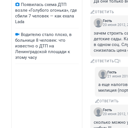
Да они только вс
Появилась схема ДТП
возле «Голубого огонька», где
ОТВЕТИТЬ
сбили 7 человек — как ехала
Гость
Lada
20 июня 2012, 
зачем строить с
Водителю стало плохо, в
детские сады. Ка
больнице 8 человек: что
в одном соц. Сл
известно о ДТП на
снизилась цена 
Ленинградской площади к
этому часу
ОТВЕТИТЬ
1
Гость
21 июня 201
а еще налогов
милиция (порт
ОТВЕТИТЬ
Гость
20 июня 2012, 
сколько можно у