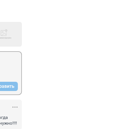
равить
гда 
ужно!!!!