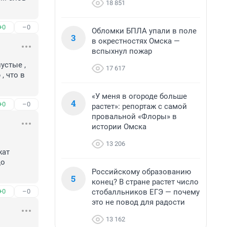
18 851
+0
–0
Обломки БПЛА упали в поле
3
в окрестностях Омска —
вспыхнул пожар
стые , 
17 617
 что в 
«У меня в огороде больше
4
+0
–0
растет»: репортаж с самой
провальной «Флоры» в
истории Омска
13 206
ат 
о 
Российскому образованию
5
конец? В стране растет число
стобалльников ЕГЭ — почему
+0
–0
это не повод для радости
13 162