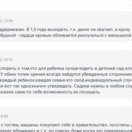
2, 13:06
ерживаю. В 1,5 года выходить, т.к. денег не хватает, а кроху 
абушкой - сердце кровью обливается разлучаться с малышкой
2, 19:19
порить о том,что для ребенка лучше-ходить в детский сад или
У обеих точек зрения всегда найдутся убежденные сторонники
каждый ребенок,каждая семья-это свой,индивидуальный случа
я вот так однозначно утверждать. Садики нужны в любом слу
овала сама по себе возможность их посещать.
10:04
а с гостем, машины покупают себе в правительство, логотипы 
денег вбухивают и т.д. по списку, боже когда это прекратиться!