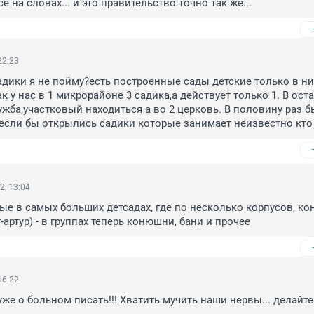
е на словах... и это правительство точно так же...
22:23
адики я не пойму?есть построенные сады детские только в них
к у нас в 1 микрорайоне 3 садика,а действует только 1. В оста
ужба,участковый находиться а во 2 церковь. В половину раз бы
если бы открылись садики которые занимает неизвестно кто
2, 13:04
ые в самых больших детсадах, где по несколько корпусов, кон
-артур) - в группах теперь конюшни, бани и прочее
16:22
же о больном писать!!! Хватить мучить наши нервы... делайте 