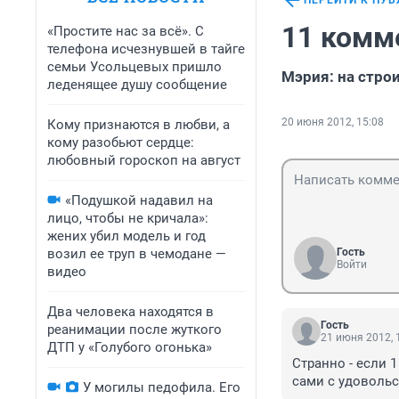
ПЕРЕЙТИ К ПУ
11 комм
«Простите нас за всё». С
телефона исчезнувшей в тайге
семьи Усольцевых пришло
Мэрия: на стро
леденящее душу сообщение
20 июня 2012, 15:08
Кому признаются в любви, а
кому разобьют сердце:
любовный гороскоп на август
«Подушкой надавил на
лицо, чтобы не кричала»:
жених убил модель и год
возил ее труп в чемодане —
Гость
Войти
видео
Два человека находятся в
Гость
реанимации после жуткого
21 июня 2012, 
ДТП у «Голубого огонька»
Странно - если 1
сами с удовольс
У могилы педофила. Его