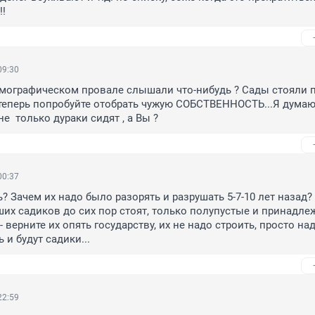
!!
09:30
емографическом провале слышали что-нибудь ? Сады стояли пу
 теперь попробуйте отобрать чужую СОБСТВЕННОСТЬ...Я думаю ,
  только дураки сидят , а Вы ?
00:37
? Зачем их надо было разорять и разрушать 5-7-10 лет назад?

их садиков до сих пор стоят, только полупустые и принадлеж
 верните их опять государству, их не надо строить, просто над
 и будут садики...
22:59