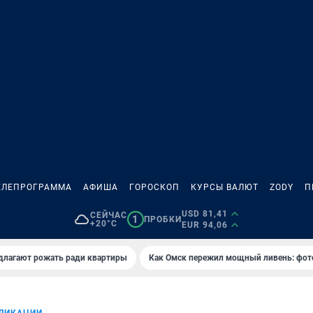
ЕЛЕПРОГРАММА
АФИША
ГОРОСКОП
КУРСЫ ВАЛЮТ
ZODY
П
USD 81,41
СЕЙЧАС
1
ПРОБКИ
+20°C
EUR 94,06
длагают рожать ради квартиры
Как Омск пережил мощный ливень: фот