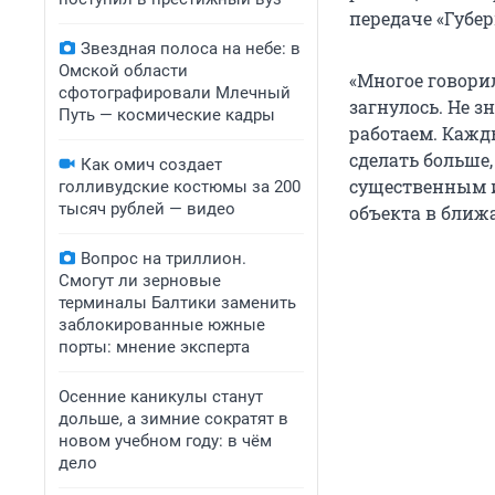
передаче «Губер
Звездная полоса на небе: в
Омской области
«Многое говорил
сфотографировали Млечный
загнулось. Не з
Путь — космические кадры
работаем. Кажды
сделать больше
Как омич создает
существенным и
голливудские костюмы за 200
тысяч рублей — видео
объекта в ближ
Вопрос на триллион.
Смогут ли зерновые
терминалы Балтики заменить
заблокированные южные
порты: мнение эксперта
Осенние каникулы станут
дольше, а зимние сократят в
новом учебном году: в чём
дело