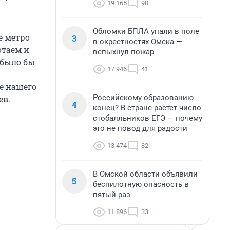
19 165
90
Обломки БПЛА упали в поле
е метро
3
в окрестностях Омска —
отаем и
вспыхнул пожар
 было бы
17 946
41
е нашего
Российскому образованию
ев.
4
конец? В стране растет число
стобалльников ЕГЭ — почему
это не повод для радости
13 474
82
В Омской области объявили
5
беспилотную опасность в
пятый раз
11 896
33