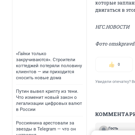
которые заплани
двигаться в это
НГС.НОВОСТИ
Фото omskpravd
«Гайки только
закручиваются». Строители
0
коттеджей потеряли половину
клиентов — им приходится
сносить новые дома
Увидели опечатку? В
Путин вывел крипту из тени.
Что изменит новый закон о
легализации цифровых валют
в России
КОММЕНТАР
Россиянина арестовали за
звезды в Telegram — что он
Гость
30 марта 2012,