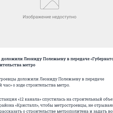
 доложили Леониду Полежаеву в передаче «Губернат
оительства метро
троевцы доложили Леониду Полежаеву в передаче
 час» о ходе строительства метро.
станция «12 канала» спустилась на строительный объе
района «Кристалл», чтобы метростроевцы, не отрываяс
рассказать о строительстве метрополитена и задать в