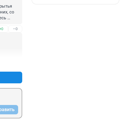
рытья 
их, со 
сь 
+0
–0
+0
–0
равить