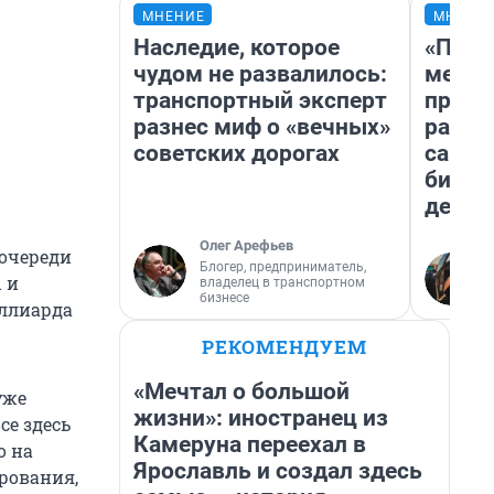
МНЕНИЕ
МНЕНИ
Наследие, которое
«Поку
чудом не развалилось:
мешке
транспортный эксперт
предп
разнес миф о «вечных»
расска
советских дорогах
самом
бизне
дешев
Олег Арефьев
 очереди
Блогер, предприниматель,
 и
владелец в транспортном
бизнесе
иллиарда
РЕКОМЕНДУЕМ
«Мечтал о большой
уже
жизни»: иностранец из
се здесь
Камеруна переехал в
о на
Ярославль и создал здесь
рования,