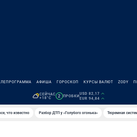
ЕЛЕПРОГРАММА
АФИША
ГОРОСКОП
КУРСЫ ВАЛЮТ
ZODY
П
USD 82,17
СЕЙЧАС
2
ПРОБКИ
+18°C
EUR 94,84
се, что известно
Разбор ДТП у «Голубого огонька»
Тюремная систе