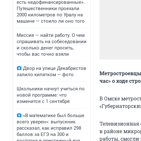
есть недофинансированные».
Путешественники проехали
2000 километров по Уралу на
машине — стоило ли оно того
Миссия — найти работу. О чем
спрашивать на собеседовании
и сколько денег просить,
чтобы вас точно взяли
Двор на улице Декабристов
Метростроевцы
залило кипятком — фото
час» о ходе стр
Школьники начнут учиться по
новой программе: что
В Омске метрос
изменится с 1 сентября
«Губернаторский
«В математике был больше
всего уверен»: выпускник
Телевизионная 
рассказал, как исправил 298
в районе микро
баллов за ЕГЭ на 300 и
работы, смогли 
поступил в престижный вуз