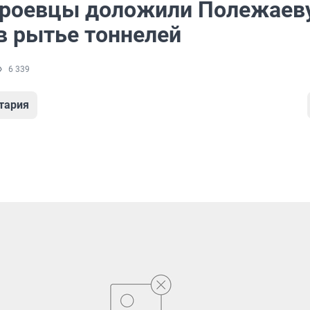
роевцы доложили Полежаеву
в рытье тоннелей
6 339
тария