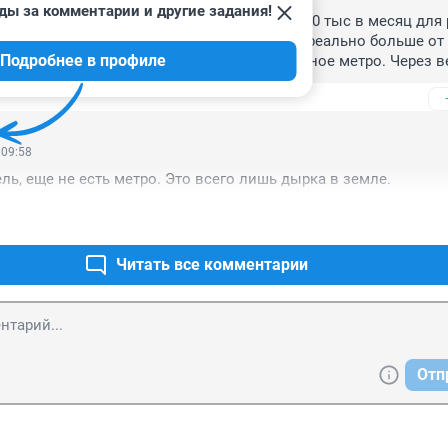
ды за комментарии и другие задания!
ллион гастарбайтеров и заплатить им по 10 тыс в месяц для 
еньшие затраты будут! А эффекта то будет реально больше от н
Подробнее в профиле
поставить и всё выкопают, и будет нормальное метро. Через ве
ама к церкви.
 09:58
ь, еще не есть метро. Это всего лишь дырка в земле.
Читать все комментарии
Отп