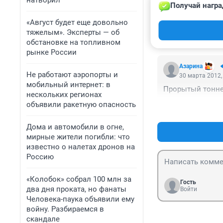
натворил
Получай награ
Может нанять ми
тоннелей, и то м
«Август будет еще довольно
всех сторон их 
тяжелым». Эксперты — об
город а не от хр
обстановке на топливном
рынке России
Азарина
Не работают аэропорты и
30 марта 2012,
мобильный интернет: в
Прорытый тоннел
нескольких регионах
объявили ракетную опасность
Дома и автомобили в огне,
мирные жители погибли: что
известно о налетах дронов на
Россию
«Колобок» собрал 100 млн за
Гость
два дня проката, но фанаты
Войти
Человека-паука объявили ему
войну. Разбираемся в
скандале