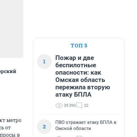
ТОП 5
Пожар и две
1
беспилотные
орский
опасности: как
Омская область
пережила вторую
атаку БПЛА
29 390
22
кт метро
ПВО отражает атаку БПЛА в
2
ь от
Омской области
опросы в