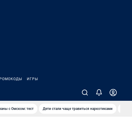
РОМОКОДЫ
ИГРЫ
заны с Омском: тест
Дети стали чаще травиться наркотиками
Появя