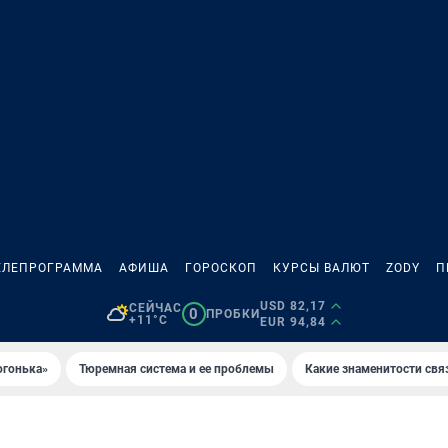
ЕЛЕПРОГРАММА
АФИША
ГОРОСКОП
КУРСЫ ВАЛЮТ
ZODY
П
USD 82,17
СЕЙЧАС
0
ПРОБКИ
+11°C
EUR 94,84
огонька»
Тюремная система и ее проблемы
Какие знаменитости свя