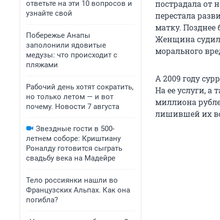
пострадала от 
ответьте на эти 10 вопросов и
узнайте свой
перестала разв
матку. Позднее 
Побережье Анапы
Женщина судила
заполонили ядовитые
морального вред
медузы: что происходит с
пляжами
А 2009 году су
Рабочий день хотят сократить,
На ее услуги, а
но только летом — и вот
миллиона рубле
почему. Новости 7 августа
лишившей их во
Звездные гости в 500-
летнем соборе: Криштиану
Роналду готовится сыграть
свадьбу века на Мадейре
Тело россиянки нашли во
Французских Альпах. Как она
погибла?