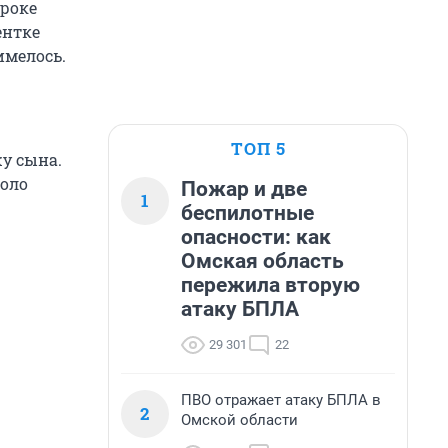
сроке
ентке
имелось.
ТОП 5
у сына.
коло
Пожар и две
1
беспилотные
опасности: как
Омская область
пережила вторую
атаку БПЛА
29 301
22
ПВО отражает атаку БПЛА в
2
Омской области