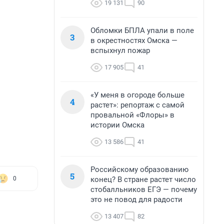
19 131
90
Обломки БПЛА упали в поле
3
в окрестностях Омска —
вспыхнул пожар
17 905
41
«У меня в огороде больше
4
растет»: репортаж с самой
провальной «Флоры» в
истории Омска
13 586
41
Российскому образованию
5
конец? В стране растет число
0
стобалльников ЕГЭ — почему
это не повод для радости
13 407
82