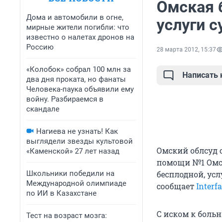
Омская 
Дома и автомобили в огне,
услуги с
мирные жители погибли: что
известно о налетах дронов на
Россию
28 марта 2012, 15:37
«Колобок» собрал 100 млн за
Написать
два дня проката, но фанаты
Человека-паука объявили ему
войну. Разбираемся в
скандале
Нагиева не узнать! Как
выглядели звезды культовой
Омский облсуд 
«Каменской» 27 лет назад
помощи №1 Омск
Школьники победили на
бесплодной, ус
Международной олимпиаде
сообщает
Interf
по ИИ в Казахстане
С иском к боль
Тест на возраст мозга: