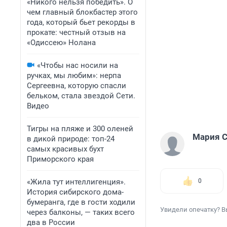
«Никого нельзя победить». О
чем главный блокбастер этого
года, который бьет рекорды в
прокате: честный отзыв на
«Одиссею» Нолана
«Чтобы нас носили на
ручках, мы любим»: нерпа
Сергеевна, которую спасли
бельком, стала звездой Сети.
Видео
Тигры на пляже и 300 оленей
Мария С
в дикой природе: топ-24
самых красивых бухт
Приморского края
«Жила тут интеллигенция».
0
История сибирского дома-
бумеранга, где в гости ходили
Увидели опечатку? В
через балконы, — таких всего
два в России