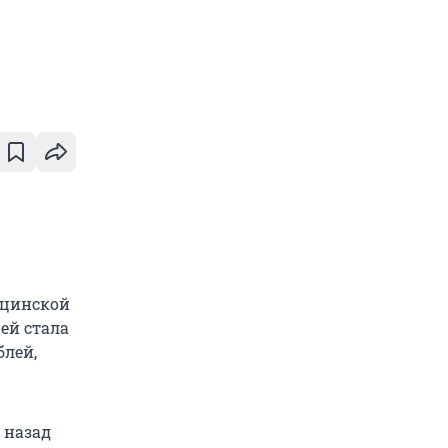
ицинской
ей стала
блей,
 назад