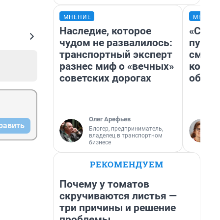
МНЕНИЕ
МНЕНИ
Наследие, которое
«Спут
чудом не развалилось:
пургу»
транспортный эксперт
смерт
разнес миф о «вечных»
котор
советских дорогах
обнар
Олег Арефьев
равить
Блогер, предприниматель,
владелец в транспортном
бизнесе
РЕКОМЕНДУЕМ
Почему у томатов
скручиваются листья —
три причины и решение
проблемы