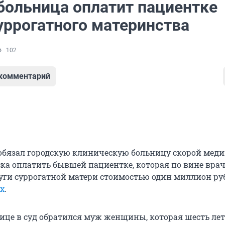
больница оплатит пациентке
уррогатного материнства
102
 комментарий
обязал городскую клиническую больницу скорой мед
а оплатить бывшей пациентке, которая по вине врач
луги суррогатной матери стоимостью один миллион ру
ax
.
нице в суд обратился муж женщины, которая шесть лет