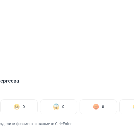
ергеева
0
0
0
ыделите фрагмент и нажмите Ctrl+Enter