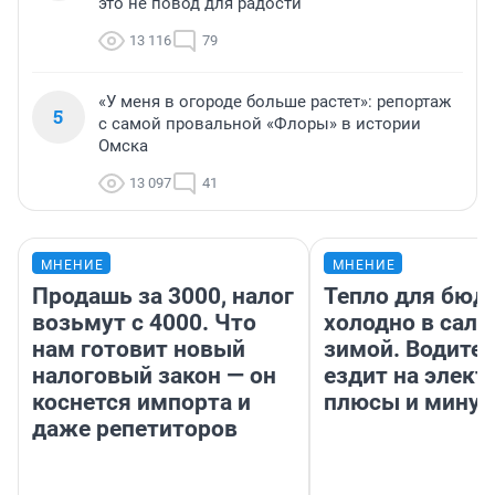
это не повод для радости
13 116
79
«У меня в огороде больше растет»: репортаж
5
с самой провальной «Флоры» в истории
Омска
13 097
41
МНЕНИЕ
МНЕНИЕ
Продашь за 3000, налог
Тепло для бюд
возьмут с 4000. Что
холодно в сало
нам готовит новый
зимой. Водител
налоговый закон — он
ездит на элект
коснется импорта и
плюсы и мину
даже репетиторов