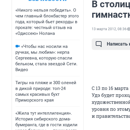
В столи
«Никого нельзя победить». О
гимнаст
чем главный блокбастер этого
года, который бьет рекорды в
прокате: честный отзыв на
13 марта 2012, 08:36
«Одиссею» Нолана
Написать
«Чтобы нас носили на
ручках, мы любим»: нерпа
Сергеевна, которую спасли
бельком, стала звездой Сети.
Видео
Тигры на пляже и 300 оленей
С 13 по 16 март
в дикой природе: топ-24
самых красивых бухт
Удэ будет прох
Приморского края
художественной
уровня по этом
«Жила тут интеллигенция».
и правительств
История сибирского дома-
бумеранга, где в гости ходили