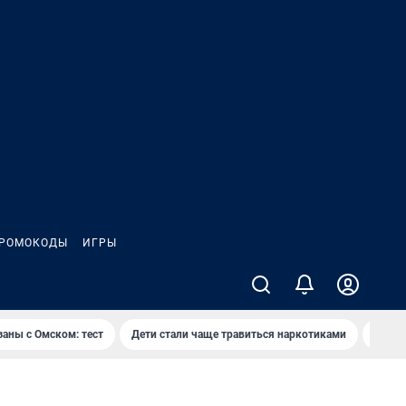
РОМОКОДЫ
ИГРЫ
заны с Омском: тест
Дети стали чаще травиться наркотиками
Появя