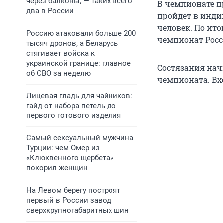
через балконы, — таких всего
В чемпионате п
два в России
пройдет в инди
человек. По ит
Россию атаковали больше 200
чемпионат Росс
тысяч дронов, а Беларусь
стягивает войска к
украинской границе: главное
Состязания начн
об СВО за неделю
чемпионата. Вх
Лицевая гладь для чайников:
гайд от набора петель до
первого готового изделия
Самый сексуальный мужчина
Турции: чем Омер из
«Клюквенного щербета»
покорил женщин
На Левом берегу построят
первый в России завод
сверхкрупногабаритных шин