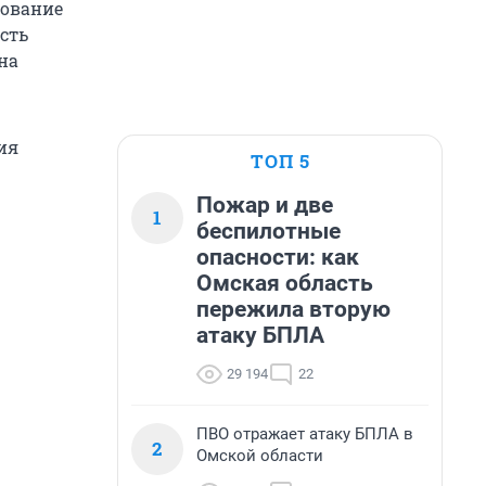
нование
сть
на
ия
ТОП 5
Пожар и две
1
беспилотные
опасности: как
Омская область
пережила вторую
атаку БПЛА
29 194
22
ПВО отражает атаку БПЛА в
2
Омской области