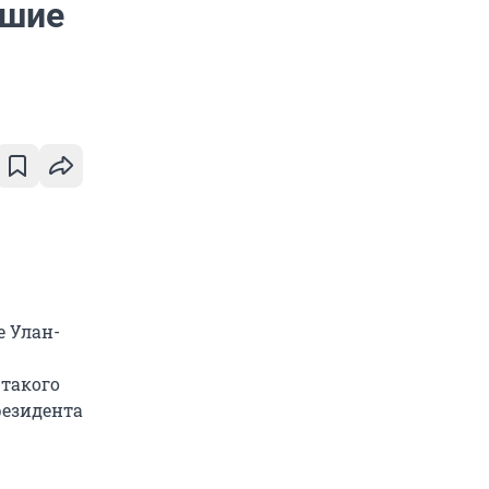
йшие
е Улан-
такого
резидента