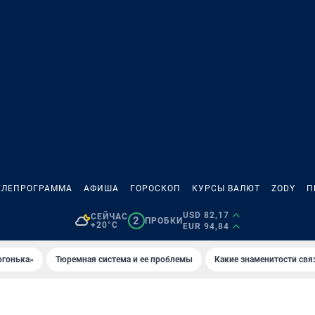
ЕЛЕПРОГРАММА
АФИША
ГОРОСКОП
КУРСЫ ВАЛЮТ
ZODY
П
USD 82,17
СЕЙЧАС
2
ПРОБКИ
+20°C
EUR 94,84
огонька»
Тюремная система и ее проблемы
Какие знаменитости свя