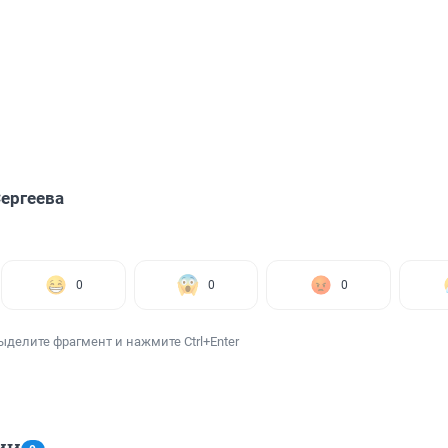
ергеева
0
0
0
ыделите фрагмент и нажмите Ctrl+Enter