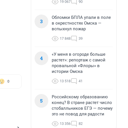
19 067
90
Обломки БПЛА упали в поле
3
в окрестностях Омска —
вспыхнул пожар
17 848
39
«У меня в огороде больше
4
растет»: репортаж с самой
провальной «Флоры» в
истории Омска
13 518
41
0
Российскому образованию
5
конец? В стране растет число
стобалльников ЕГЭ — почему
это не повод для радости
13 356
82