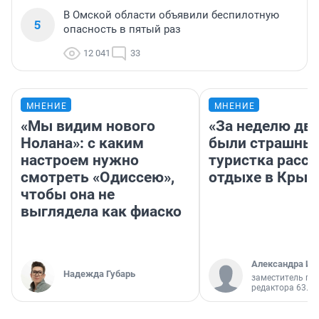
В Омской области объявили беспилотную
5
опасность в пятый раз
12 041
33
МНЕНИЕ
МНЕНИЕ
«Мы видим нового
«За неделю две
Нолана»: с каким
были страшные
настроем нужно
туристка расск
смотреть «Одиссею»,
отдыхе в Крым
чтобы она не
выглядела как фиаско
Александра Ис
Надежда Губарь
заместитель гл
редактора 63.RU