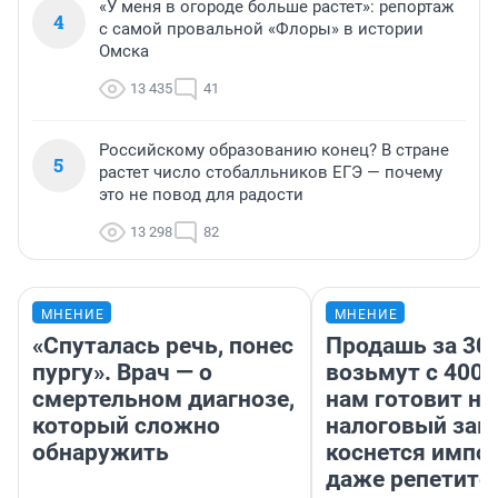
«У меня в огороде больше растет»: репортаж
4
с самой провальной «Флоры» в истории
Омска
13 435
41
Российскому образованию конец? В стране
5
растет число стобалльников ЕГЭ — почему
это не повод для радости
13 298
82
МНЕНИЕ
МНЕНИЕ
«Спуталась речь, понес
Продашь за 300
пургу». Врач — о
возьмут с 4000
смертельном диагнозе,
нам готовит н
который сложно
налоговый зако
обнаружить
коснется импор
даже репетито