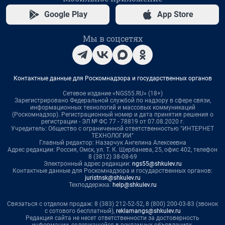
Google Play
App Store
Мы в соцсетях
Контактные данные для Роскомнадзора и государственных органов
Сетевое издание «NGS55.RU» (18+)
Зарегистрировано Федеральной службой по надзору в сфере связи,
информационных технологий и массовых коммуникаций
(Роскомнадзор). Регистрационный номер и дата принятия решения о
регистрации - ЭЛ № ФС 77 - 78819 от 07.08.2020 г.
Учредитель: Общество с ограниченной ответственностью "ИНТЕРНЕТ
ТЕХНОЛОГИИ"
Главный редактор: Назарчук Ангелина Алексеевна
Адрес редакции: Россия, Омск, ул. Т. К. Щербанева, 25, офис 402, телефон
8 (3812) 38-08-69
Электронный адрес редакции:
ngs55@shkulev.ru
Контактные данные для Роскомнадзора и государственных органов:
juristnsk@shkulev.ru
Техподдержка:
help@shkulev.ru
Связаться с отделом продаж: 8 (383) 212-52-52, 8 (800) 200-03-83 (звонок
с сотового бесплатный),
reklamangs@shkulev.ru
Редакция сайта не несет ответственности за достоверность
информации, содержащейся в рекламных объявлениях.