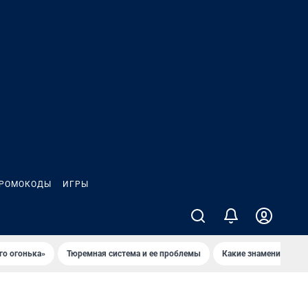
РОМОКОДЫ
ИГРЫ
го огонька»
Тюремная система и ее проблемы
Какие знаменитости 