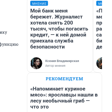
МНЕНИЕ
МНЕНИ
Мой банк меня
«Поку
бережет. Журналист
мешке
хотела снять 200
предп
тысяч, чтобы погасить
расска
нику
кредит, — к ней домой
самом
приехала служба
бизне
 функцию
безопасности
дешев
Ксения Владимирская
Автор мнения
РЕКОМЕНДУЕМ
«Напоминает куриное
мясо»: ярославцы нашли в
лесу необычный гриб —
что это