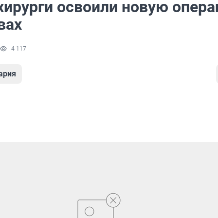
хирурги освоили новую опер
вах
4 117
ария