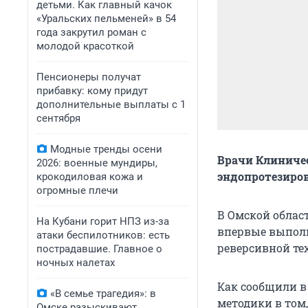
детьми. Как главный качок
«Уральских пельменей» в 54
года закрутил роман с
молодой красоткой
Пенсионеры получат
прибавку: кому придут
дополнительные выплаты с 1
сентября
Модные тренды осени
Врачи Клиниче
2026: военные мундиры,
эндопротезиров
крокодиловая кожа и
огромные плечи
В Омской облас
На Кубани горит НПЗ из-за
впервые выполн
атаки беспилотников: есть
реверсивной те
пострадавшие. Главное о
ночных налетах
Как сообщили в
«В семье трагедия»: в
методики в том
Омске разыскивают