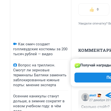
0
Увидели опечатку? В
Как омич создает
голливудские костюмы за 200
КОММЕНТАР
тысяч рублей — видео
Гость
Вопрос на триллион.
Получай награды
27 декабря 201
Смогут ли зерновые
Цена?

терминалы Балтики заменить
По
уж точно не для 
заблокированные южные
порты: мнение эксперта
alexII
Осенние каникулы станут
27 декабря 201
дольше, а зимние сократят в
новом учебном году: в чём
Сколько стоИт?