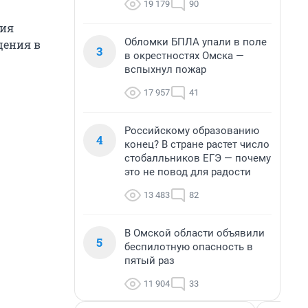
19 179
90
ния
Обломки БПЛА упали в поле
щения в
3
в окрестностях Омска —
вспыхнул пожар
17 957
41
Российскому образованию
4
конец? В стране растет число
стобалльников ЕГЭ — почему
это не повод для радости
13 483
82
В Омской области объявили
5
беспилотную опасность в
пятый раз
11 904
33