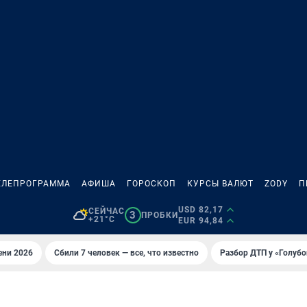
ЕЛЕПРОГРАММА
АФИША
ГОРОСКОП
КУРСЫ ВАЛЮТ
ZODY
П
USD 82,17
СЕЙЧАС
3
ПРОБКИ
+21°C
EUR 94,84
ени 2026
Сбили 7 человек — все, что известно
Разбор ДТП у «Голубо