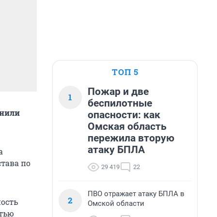
ТОП 5
Пожар и две
1
беспилотные
лнили
опасности: как
Омская область
пережила вторую
атаку БПЛА
а
тава по
29 419
22
ПВО отражает атаку БПЛА в
2
ность
Омской области
стью