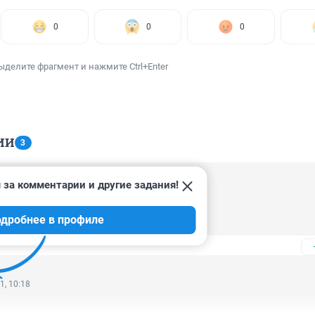
0
0
0
ыделите фрагмент и нажмите Ctrl+Enter
ИИ
3
 за комментарии и другие задания!
1, 12:55
дробнее в профиле
тех, кто спрашивает о цене...
1, 10:18