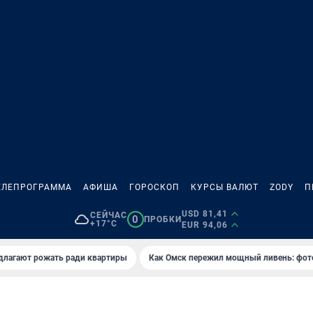
ЕЛЕПРОГРАММА
АФИША
ГОРОСКОП
КУРСЫ ВАЛЮТ
ZODY
П
USD 81,41
СЕЙЧАС
0
ПРОБКИ
+17°C
EUR 94,06
длагают рожать ради квартиры
Как Омск пережил мощный ливень: фот