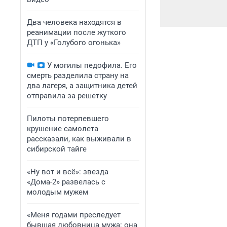
Два человека находятся в
реанимации после жуткого
ДТП у «Голубого огонька»
У могилы педофила. Его
смерть разделила страну на
два лагеря, а защитника детей
отправила за решетку
Пилоты потерпевшего
крушение самолета
рассказали, как выживали в
сибирской тайге
«Ну вот и всё»: звезда
«Дома-2» развелась с
молодым мужем
«Меня годами преследует
бывшая любовница мужа: она