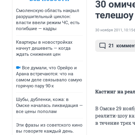
30 омиче
Смоленскую область накрыл
телешоу 
разрушительный циклон:
власти ввели режим ЧС, есть
погибшие — кадры
30 ноября 2011, 10:15
Квартиры в новостройках
21
коммен
начнут дешеветь — когда
ждать снижения цен
Все думали, что Орейро и
Арана встречаются: что на
самом деле связывало самую
горячую пару 90-х
Кастинг на реа
Шубы, дубленки, кожа: в
Омске началась ликвидация —
В Омске 29 нояб
все цены пополам
реалити-шоу ка
в течение трех 
Эти фразы из советского кино
вы говорите каждый день.