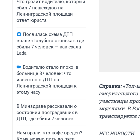
Что грозит водителю, который
сбил 7 пешеходов на
Ленинградской площади —
ответ юриста
Появилась схема ДТП
возле «Голубого огонька», где
сбили 7 человек — как ехала
Lada
Водителю стало плохо, в
больнице 8 человек: что
известно о ДТП на
Справка:
«Топ-м
Ленинградской площади к
этому часу
американского 
участницы прох
В Минздраве рассказали о
моделями. В Ро
состоянии пострадавших в
транслируется п
ДТП, где сбили 7 человек
Нам врали, что кофе вреден?
НГС.НОВОСТИ
Кому можно пить до пяти