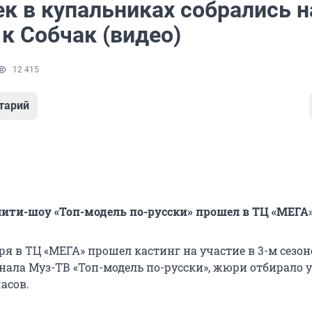
к в купальниках собрались н
к Собчак (видео)
12 415
тарий
лити-шоу «Топ-модель по-русски» прошел в ТЦ «МЕГА
ря в ТЦ «МЕГА» прошел кастинг на участие в 3-м сезон
нала Муз-ТВ «Топ-модель по-русски», жюри отбирало 
часов.