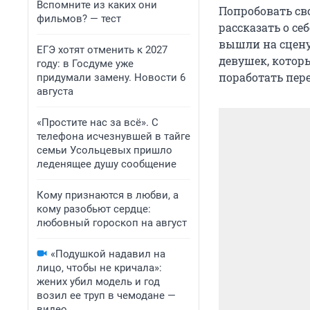
Вспомните из каких они
Попробовать св
фильмов? — тест
рассказать о се
вышли на сцену
ЕГЭ хотят отменить к 2027
девушек, котор
году: в Госдуме уже
поработать пер
придумали замену. Новости 6
августа
«Простите нас за всё». С
телефона исчезнувшей в тайге
семьи Усольцевых пришло
леденящее душу сообщение
Кому признаются в любви, а
кому разобьют сердце:
любовный гороскоп на август
«Подушкой надавил на
лицо, чтобы не кричала»:
жених убил модель и год
возил ее труп в чемодане —
видео