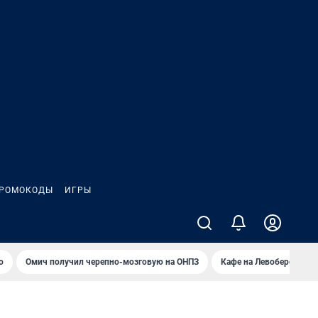
РОМОКОДЫ
ИГРЫ
о
Омич получил черепно-мозговую на ОНПЗ
Кафе на Левобережье в