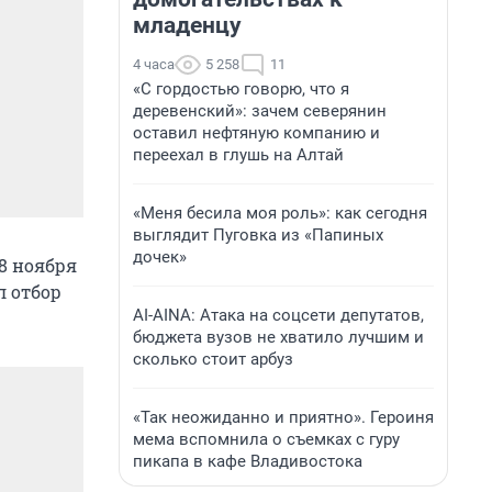
младенцу
4 часа
5 258
11
«С гордостью говорю, что я
деревенский»: зачем северянин
оставил нефтяную компанию и
переехал в глушь на Алтай
«Меня бесила моя роль»: как сегодня
выглядит Пуговка из «Папиных
дочек»
18 ноября
л отбор
AI-AINA: Атака на соцсети депутатов,
бюджета вузов не хватило лучшим и
сколько стоит арбуз
«Так неожиданно и приятно». Героиня
мема вспомнила о съемках с гуру
пикапа в кафе Владивостока