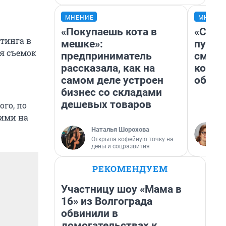
МНЕНИЕ
МНЕНИ
«Покупаешь кота в
«Спут
тинга в
мешке»:
пургу»
я съемок
предприниматель
смерт
рассказала, как на
котор
самом деле устроен
обнар
бизнес со складами
дешевых товаров
го, по
жими на
Наталья Шорохова
Открыла кофейную точку на
деньги соцразвития
РЕКОМЕНДУЕМ
Участницу шоу «Мама в
16» из Волгограда
обвинили в
домогательствах к