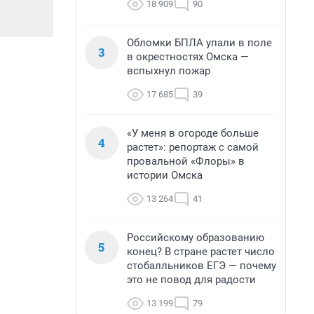
18 909
90
Обломки БПЛА упали в поле
3
в окрестностях Омска —
вспыхнул пожар
17 685
39
«У меня в огороде больше
4
растет»: репортаж с самой
провальной «Флоры» в
истории Омска
13 264
41
Российскому образованию
5
конец? В стране растет число
стобалльников ЕГЭ — почему
это не повод для радости
13 199
79