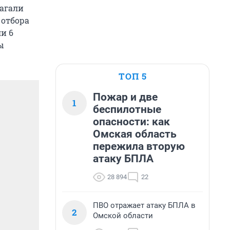
лагали
 отбора
и 6
ы
ТОП 5
Пожар и две
1
беспилотные
опасности: как
Омская область
пережила вторую
атаку БПЛА
28 894
22
ПВО отражает атаку БПЛА в
2
Омской области