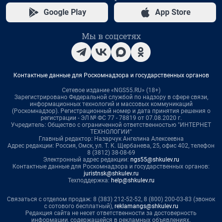
Google Play
App Store
Мы в соцсетях
Контактные данные для Роскомнадзора и государственных органов
Сетевое издание «NGS55.RU» (18+)
Зарегистрировано Федеральной службой по надзору в сфере связи,
информационных технологий и массовых коммуникаций
(Роскомнадзор). Регистрационный номер и дата принятия решения о
регистрации - ЭЛ № ФС 77 - 78819 от 07.08.2020 г.
Учредитель: Общество с ограниченной ответственностью "ИНТЕРНЕТ
ТЕХНОЛОГИИ"
Главный редактор: Назарчук Ангелина Алексеевна
Адрес редакции: Россия, Омск, ул. Т. К. Щербанева, 25, офис 402, телефон
8 (3812) 38-08-69
Электронный адрес редакции:
ngs55@shkulev.ru
Контактные данные для Роскомнадзора и государственных органов:
juristnsk@shkulev.ru
Техподдержка:
help@shkulev.ru
Связаться с отделом продаж: 8 (383) 212-52-52, 8 (800) 200-03-83 (звонок
с сотового бесплатный),
reklamangs@shkulev.ru
Редакция сайта не несет ответственности за достоверность
информации, содержащейся в рекламных объявлениях.