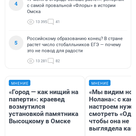
4
с самой провальной «Флоры» в истории
Омска
13 395
41
Российскому образованию конец? В стране
5
растет число стобалльников ЕГЭ — почему
это не повод для радости
13 281
82
МНЕНИЕ
МНЕНИЕ
«Город — как нищий на
«Мы видим нов
паперти»: краевед
Нолана»: с как
возмутился
настроем нужн
установкой памятника
смотреть «Оди
Высоцкому в Омске
чтобы она не
выглядела как