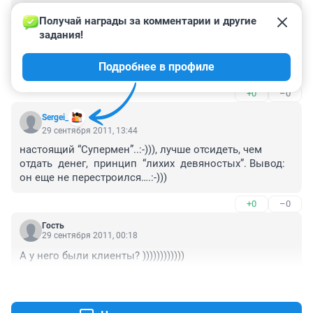
Гость
14 октября 2011, 01:17
Получай награды за комментарии и другие 
задания!
На самом деле диспетчеров, которым директор 
Мидома не выплачивал зарплату очень много... 
Подробнее в профиле
Увольнял их, находя причины (иногда просто 
абсурдные...) и не выплачивал деньги.   Но на чужих 
+0
–0
деньгах богатым не станешь!!!
Sergei_
29 сентября 2011, 13:44
настоящий “Супермен”..:-))), лучше отсидеть, чем  
отдать  денег,  принцип  “лихих  девяностых”. Вывод: 
он еще не перестроился….:-)))
+0
–0
Гость
29 сентября 2011, 00:18
А у него были клиенты? ))))))))))))
+0
–0