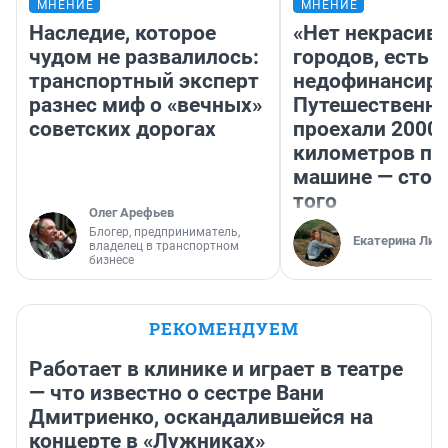
МНЕНИЕ
МНЕНИЕ
Наследие, которое
«Нет некрасив
чудом не развалилось:
городов, есть
транспортный эксперт
недофинансиро
разнес миф о «вечных»
Путешественн
советских дорогах
проехали 2000
километров по 
машине — стои
того
Олег Арефьев
Блогер, предприниматель,
Екатерина Лит
владелец в транспортном
бизнесе
РЕКОМЕНДУЕМ
Работает в клинике и играет в театре
— что известно о сестре Вани
Дмитриенко, оскандалившейся на
концерте в «Лужниках»