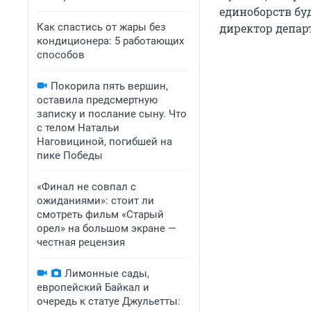
единоборств буд
Как спастись от жары без
директор депар
кондиционера: 5 работающих
способов
Покорила пять вершин,
оставила предсмертную
записку и послание сыну. Что
с телом Натальи
Наговициной, погибшей на
пике Победы
«Финал не совпал с
ожиданиями»: стоит ли
смотреть фильм «Старый
орел» на большом экране —
честная рецензия
Лимонные сады,
европейский Байкал и
очередь к статуе Джульетты: