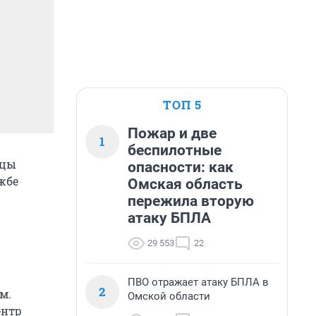
ТОП 5
Пожар и две
1
беспилотные
ицы
опасности: как
жбе
Омская область
пережила вторую
атаку БПЛА
29 553
22
ПВО отражает атаку БПЛА в
2
м.
Омской области
ентр