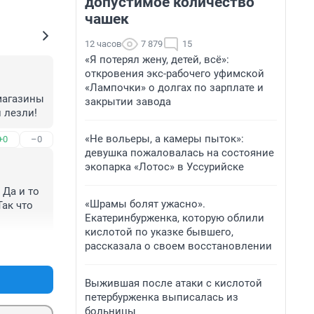
допустимое количество
чашек
12 часов
7 879
15
«Я потерял жену, детей, всё»:
откровения экс-рабочего уфимской
«Лампочки» о долгах по зарплате и
магазины 
закрытии завода
и лезли!
«Не вольеры, а камеры пыток»:
+0
–0
девушка пожаловалась на состояние
экопарка «Лотос» в Уссурийске
Да и то 
«Шрамы болят ужасно».
ак что 
Екатеринбурженка, которую облили
кислотой по указке бывшего,
рассказала о своем восстановлении
+0
–0
Выжившая после атаки с кислотой
петербурженка выписалась из
больницы