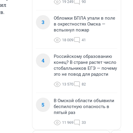
19 249
90
вил
в.
Обломки БПЛА упали в поле
3
в окрестностях Омска —
вспыхнул пожар
18 009
41
Российскому образованию
4
конец? В стране растет число
стобалльников ЕГЭ — почему
это не повод для радости
13 570
82
В Омской области объявили
5
беспилотную опасность в
пятый раз
11 969
33