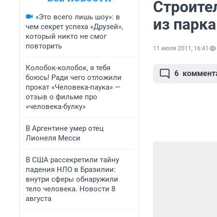
Строите
«Это всего лишь шоу»: в
из парк
чем секрет успеха «Друзей»,
который никто не смог
повторить
11 июля 2011, 16:41
Колобок-колобок, я тебя
6
коммент
боюсь! Ради чего отложили
прокат «Человека-паука» —
отзыв о фильме про
«человека-булку»
В Аргентине умер отец
Лионеля Месси
В США рассекретили тайну
падения НЛО в Бразилии:
внутри сферы обнаружили
тело человека. Новости 8
августа