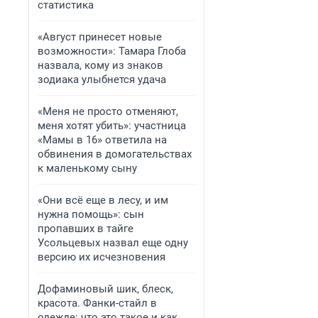
статистика
«Август принесет новые
возможности»: Тамара Глоба
назвала, кому из знаков
зодиака улыбнется удача
«Меня не просто отменяют,
меня хотят убить»: участница
«Мамы в 16» ответила на
обвинения в домогательствах
к маленькому сыну
«Они всё еще в лесу, и им
нужна помощь»: сын
пропавших в тайге
Усольцевых назвал еще одну
версию их исчезновения
Дофаминовый шик, блеск,
красота. Фанки-стайл в
одежде: что это такое и как