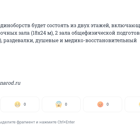
единоборств будет состоять из двух этажей, включающ
вочных зала (18х24 м), 2 зала общефизической подготов
м), раздевалки, душевые и медико-восстановительный
narod.ru
0
0
0
ыделите фрагмент и нажмите Ctrl+Enter