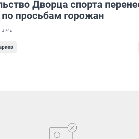
льство Дворца спорта перене
а по просьбам горожан
4 594
ариев