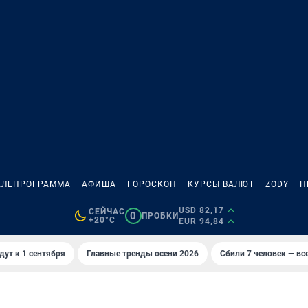
ЕЛЕПРОГРАММА
АФИША
ГОРОСКОП
КУРСЫ ВАЛЮТ
ZODY
П
USD 82,17
СЕЙЧАС
0
ПРОБКИ
+20°C
EUR 94,84
дут к 1 сентября
Главные тренды осени 2026
Сбили 7 человек — все