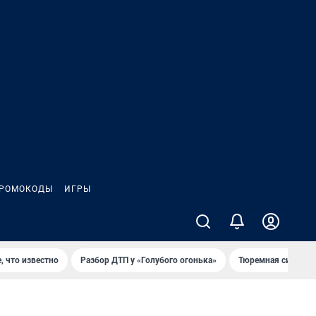
РОМОКОДЫ
ИГРЫ
, что известно
Разбор ДТП у «Голубого огонька»
Тюремная система