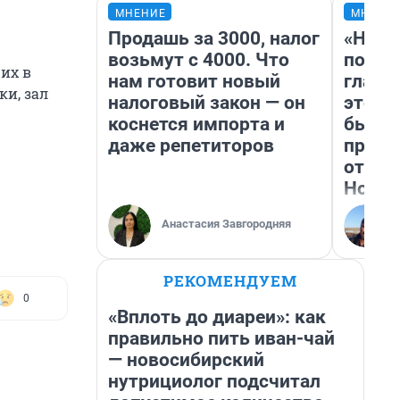
МНЕНИЕ
МНЕНИ
Продашь за 3000, налог
«Нико
возьмут с 4000. Что
побед
их в
нам готовит новый
главн
ки, зал
налоговый закон — он
этого
коснется импорта и
бьет 
даже репетиторов
прока
отзыв
Нолан
Анастасия Завгородняя
РЕКОМЕНДУЕМ
0
«Вплоть до диареи»: как
правильно пить иван-чай
— новосибирский
нутрициолог подсчитал