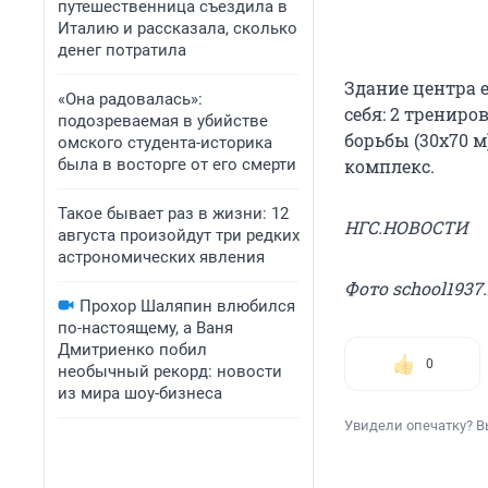
путешественница съездила в
Италию и рассказала, сколько
денег потратила
Здание центра 
«Она радовалась»:
себя: 2 трениро
подозреваемая в убийстве
борьбы (30х70 
омского студента-историка
была в восторге от его смерти
комплекс.
Такое бывает раз в жизни: 12
НГС.НОВОСТИ
августа произойдут три редких
астрономических явления
Фото school1937.
Прохор Шаляпин влюбился
по-настоящему, а Ваня
Дмитриенко побил
0
необычный рекорд: новости
из мира шоу-бизнеса
Увидели опечатку? В