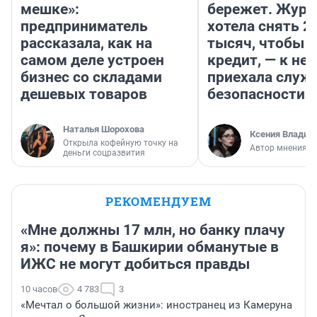
мешке»:
бережет. Журн
предприниматель
хотела снять 2
рассказала, как на
тысяч, чтобы п
самом деле устроен
кредит, — к не
бизнес со складами
приехала служ
дешевых товаров
безопасности
Наталья Шорохова
Ксения Владим
Открыла кофейную точку на
Автор мнения
деньги соцразвития
РЕКОМЕНДУЕМ
«Мне должны 17 млн, но банку плачу
я»: почему в Башкирии обманутые в
ИЖС не могут добиться правды
10 часов
4 783
3
«Мечтал о большой жизни»: иностранец из Камеруна