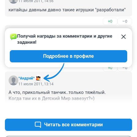
11 июля 2011, 14:56
китайцы давным давно такие игрушки "разработали"
+0
–0
Гость
11 июля 2011, 13:39
Получай награды за комментарии и другие 
задания!
Дороговато будет использовать один раз для 
разминирования....

Подробнее в профиле
я думаю что эта игрушка будет лёгкой мишенью для 
противника...
+0
–0
*Андрей*
11 июля 2011, 13:14
А что, прикольный танчик..только тяжёлый.

Когда там их в Детский Мир завезут?=)
+0
–0
Читать все комментарии