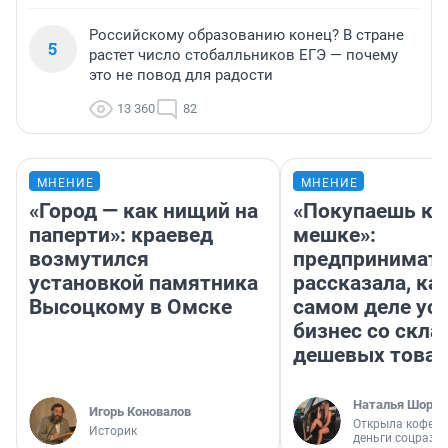
Российскому образованию конец? В стране
5
растет число стобалльников ЕГЭ — почему
это не повод для радости
13 360
82
МНЕНИЕ
МНЕНИЕ
«Город — как нищий на
«Покупаешь ко
паперти»: краевед
мешке»:
возмутился
предпринимат
установкой памятника
рассказала, как
Высоцкому в Омске
самом деле ус
бизнес со скл
дешевых това
Наталья Шорох
Игорь Коновалов
Открыла кофейн
Историк
деньги соцразв