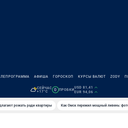
ЕЛЕПРОГРАММА
АФИША
ГОРОСКОП
КУРСЫ ВАЛЮТ
ZODY
П
USD 81,41
СЕЙЧАС
0
ПРОБКИ
+17°C
EUR 94,06
длагают рожать ради квартиры
Как Омск пережил мощный ливень: фот