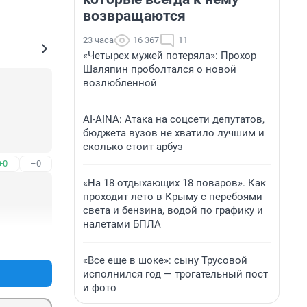
возвращаются
23 часа
16 367
11
«Четырех мужей потеряла»: Прохор
Шаляпин проболтался о новой
возлюбленной
AI-AINA: Атака на соцсети депутатов,
бюджета вузов не хватило лучшим и
сколько стоит арбуз
+0
–0
«На 18 отдыхающих 18 поваров». Как
проходит лето в Крыму с перебоями
света и бензина, водой по графику и
налетами БПЛА
+0
–0
«Все еще в шоке»: сыну Трусовой
исполнился год — трогательный пост
и фото