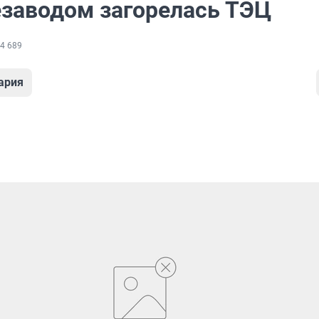
езаводом загорелась ТЭЦ
4 689
ария