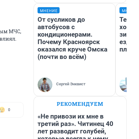
МНЕНИЕ
МНЕНИ
От сусликов до
Тепло
автобусов с
холод
ным МЧС,
кондиционерами.
зимой
влиял.
Почему Красноярск
ездит
оказался круче Омска
плюсы
(почти во всём)
Сергей Энквист
РЕКОМЕНДУЕМ
0
«Не привози их мне в
третий раз». Читинец 40
лет разводит голубей,
которые всегда к нему