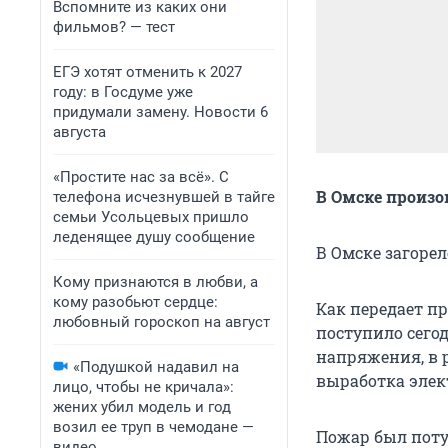
Вспомните из каких они
фильмов? — тест
ЕГЭ хотят отменить к 2027
году: в Госдуме уже
придумали замену. Новости 6
августа
«Простите нас за всё». С
В Омске произо
телефона исчезнувшей в тайге
семьи Усольцевых пришло
леденящее душу сообщение
В Омске загоре
Кому признаются в любви, а
кому разобьют сердце:
Как передает п
любовный гороскоп на август
поступило сегод
напряжения, в 
«Подушкой надавил на
выработка элек
лицо, чтобы не кричала»:
жених убил модель и год
возил ее труп в чемодане —
Пожар был поту
видео