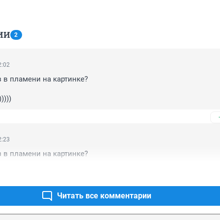
ИИ
2
2:02
з в пламени на картинке?

)))
2:23
з в пламени на картинке?
Читать все комментарии