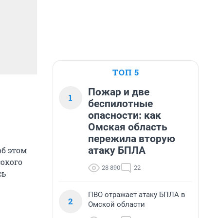
ТОП 5
Пожар и две
1
беспилотные
опасности: как
Омская область
пережила вторую
атаку БПЛА
об этом
сокого
28 890
22
сь
ПВО отражает атаку БПЛА в
2
Омской области