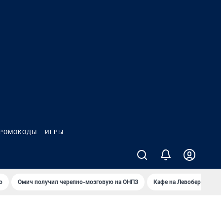
РОМОКОДЫ
ИГРЫ
о
Омич получил черепно-мозговую на ОНПЗ
Кафе на Левобережье в