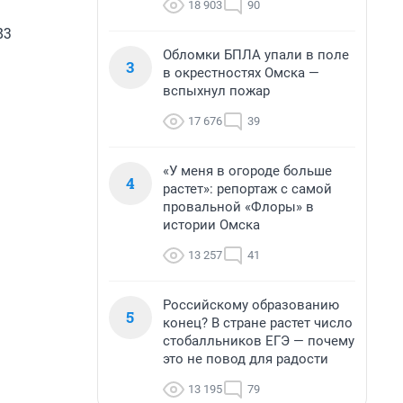
18 903
90
83
Обломки БПЛА упали в поле
3
в окрестностях Омска —
вспыхнул пожар
17 676
39
«У меня в огороде больше
4
растет»: репортаж с самой
провальной «Флоры» в
истории Омска
13 257
41
Российскому образованию
5
конец? В стране растет число
стобалльников ЕГЭ — почему
это не повод для радости
13 195
79