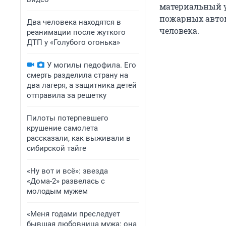
материальный у
пожарных автом
Два человека находятся в
человека.
реанимации после жуткого
ДТП у «Голубого огонька»
У могилы педофила. Его
смерть разделила страну на
два лагеря, а защитника детей
отправила за решетку
Пилоты потерпевшего
крушение самолета
рассказали, как выживали в
сибирской тайге
«Ну вот и всё»: звезда
«Дома-2» развелась с
молодым мужем
«Меня годами преследует
бывшая любовница мужа: она