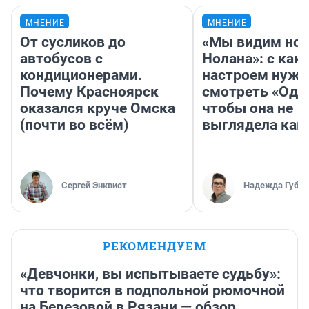
МНЕНИЕ
МНЕНИЕ
От сусликов до
«Мы видим нов
автобусов с
Нолана»: с как
кондиционерами.
настроем нужн
Почему Красноярск
смотреть «Оди
оказался круче Омска
чтобы она не
(почти во всём)
выглядела как
Сергей Энквист
Надежда Губар
РЕКОМЕНДУЕМ
«Девчонки, вы испытываете судьбу»:
что творится в подпольной рюмочной
на Березовой в Рязани — обзор