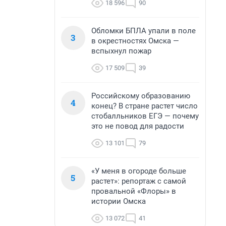
18 596
90
Обломки БПЛА упали в поле
3
в окрестностях Омска —
вспыхнул пожар
17 509
39
Российскому образованию
4
конец? В стране растет число
стобалльников ЕГЭ — почему
это не повод для радости
13 101
79
«У меня в огороде больше
5
растет»: репортаж с самой
провальной «Флоры» в
истории Омска
13 072
41