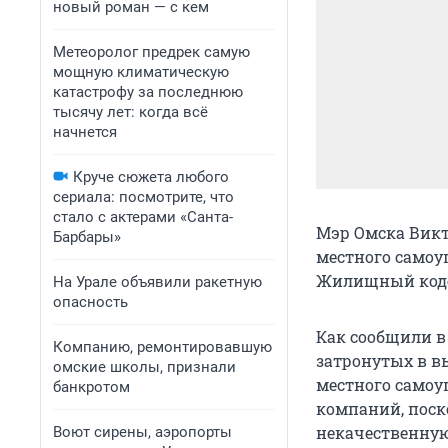
новый роман — с кем
Метеоролог предрек самую
мощную климатическую
катастрофу за последнюю
тысячу лет: когда всё
начнется
Круче сюжета любого
сериала: посмотрите, что
стало с актерами «Санта-
Мэр Омска Викт
Барбары»
местного самоу
Жилищный коде
На Урале объявили ракетную
опасность
Как сообщили в 
Компанию, ремонтировавшую
затронутых в в
омские школы, признали
местного самоу
банкротом
компаний, поск
некачественную
Воют сирены, аэропорты