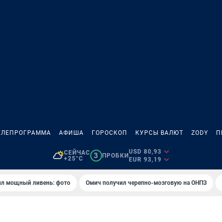
ЕЛЕПРОГРАММА
АФИША
ГОРОСКОП
КУРСЫ ВАЛЮТ
ZODY
П
USD 80,93
СЕЙЧАС
3
ПРОБКИ
+25°C
EUR 93,19
ил мощный ливень: фото
Омич получил черепно-мозговую на ОНПЗ