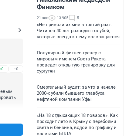
Фиником
21 час
13 905
5
«Не привози их мне в третий раз».
Читинец 40 лет разводит голубей,
которые всегда к нему возвращаются
Популярный фитнес-тренер с
мировым именем Света Ракета
проведет открытую тренировку для
+0
–0
сургутян
Смертельный аудит: за что в начале
левым 
2000-х убили бывшего главбуха
ровать 
нефтяной компании Уфы
«На 18 отдыхающих 18 поваров». Как
+0
–0
проходит лето в Крыму с перебоями
света и бензина, водой по графику и
налетами БПЛА