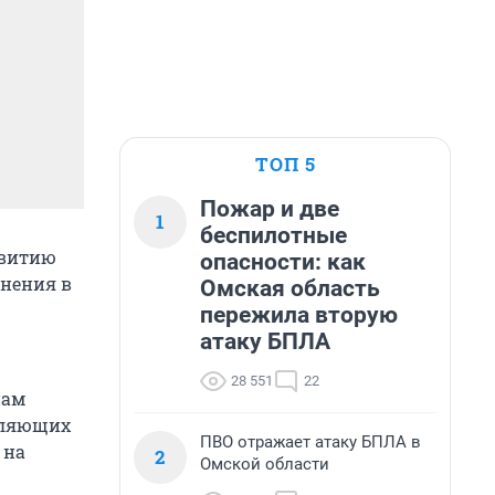
ТОП 5
Пожар и две
1
беспилотные
звитию
опасности: как
енения в
Омская область
пережила вторую
атаку БПЛА
28 551
22
нам
вляющих
ПВО отражает атаку БПЛА в
 на
2
Омской области