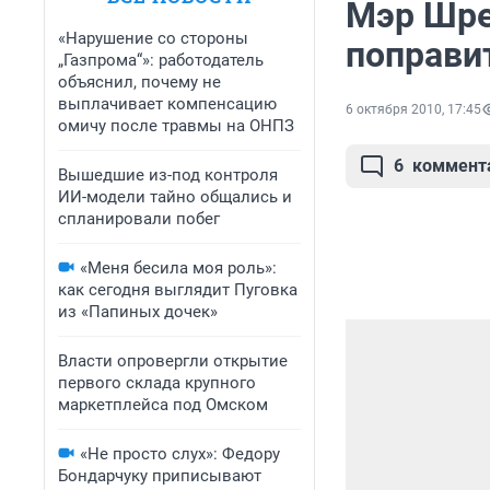
Мэр Шре
«Нарушение со стороны
поправи
„Газпрома“»: работодатель
объяснил, почему не
выплачивает компенсацию
6 октября 2010, 17:45
омичу после травмы на ОНПЗ
6
коммент
Вышедшие из-под контроля
ИИ-модели тайно общались и
спланировали побег
«Меня бесила моя роль»:
как сегодня выглядит Пуговка
из «Папиных дочек»
Власти опровергли открытие
первого склада крупного
маркетплейса под Омском
«Не просто слух»: Федору
Бондарчуку приписывают