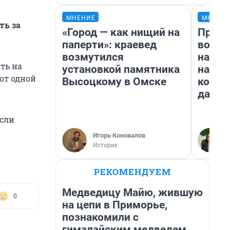
МНЕНИЕ
МНЕНИ
ть за
«Город — как нищий на
Прода
паперти»: краевед
возьм
возмутился
нам г
ть на
установкой памятника
налог
от одной
Высоцкому в Омске
косне
даже 
если
Игорь Коновалов
Историк
РЕКОМЕНДУЕМ
Медведицу Майю, жившую
0
на цепи в Приморье,
познакомили с
гималайским медведем