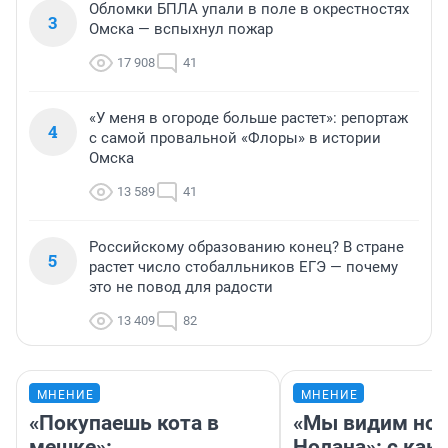
Обломки БПЛА упали в поле в окрестностях
3
Омска — вспыхнул пожар
17 908
41
«У меня в огороде больше растет»: репортаж
4
с самой провальной «Флоры» в истории
Омска
13 589
41
Российскому образованию конец? В стране
5
растет число стобалльников ЕГЭ — почему
это не повод для радости
13 409
82
МНЕНИЕ
МНЕНИЕ
«Покупаешь кота в
«Мы видим нов
мешке»:
Нолана»: с как