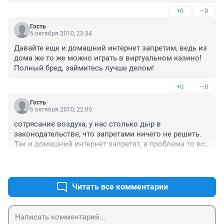
собственниками платежных терминалов. Деньги 
+0
–0
посетителей проходят через виртуальный 
электронный кошелек.

Гость
6 октября 2010, 23:34
Давайте еще и домашний интернет запретим, ведь из 
Читайте далее: ngs55.ru/news/73854/view/ - Власти 
дома же то же можно играть в виртуальном казино!

предлагают закрывать интернет-кафе - НГС.НОВОСТИ 

Полный бред, займитесь лучше делом!
Владельцы терминалов, нафиг не причем! 
+0
–0
Гость
6 октября 2010, 22:00
сотрясание воздуха, у нас столько дыр в 
законодательстве, что запретами ничего не решить. 
Так и домашний интернет запретят, а проблема то всё 
равно останется. Кто запретит домашнее казино 
+0
–0
открыть? 
Читать все комментарии