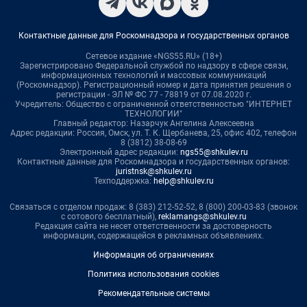
Контактные данные для Роскомнадзора и государственных органов
Сетевое издание «NGS55.RU» (18+)
Зарегистрировано Федеральной службой по надзору в сфере связи,
информационных технологий и массовых коммуникаций
(Роскомнадзор). Регистрационный номер и дата принятия решения о
регистрации - ЭЛ № ФС 77 - 78819 от 07.08.2020 г.
Учредитель: Общество с ограниченной ответственностью "ИНТЕРНЕТ
ТЕХНОЛОГИИ"
Главный редактор: Назарчук Ангелина Алексеевна
Адрес редакции: Россия, Омск, ул. Т. К. Щербанева, 25, офис 402, телефон
8 (3812) 38-08-69
Электронный адрес редакции:
ngs55@shkulev.ru
Контактные данные для Роскомнадзора и государственных органов:
juristnsk@shkulev.ru
Техподдержка:
help@shkulev.ru
Связаться с отделом продаж: 8 (383) 212-52-52, 8 (800) 200-03-83 (звонок
с сотового бесплатный),
reklamangs@shkulev.ru
Редакция сайта не несет ответственности за достоверность
информации, содержащейся в рекламных объявлениях.
Информация об ограничениях
Политика использования cookies
Рекомендательные системы