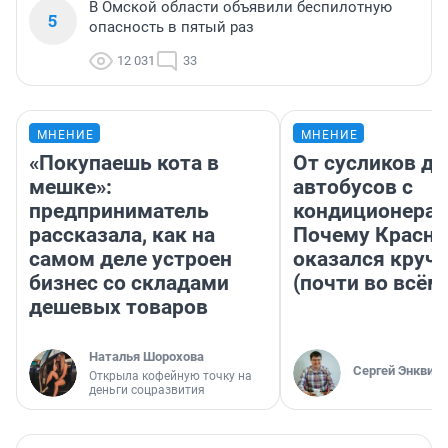
В Омской области объявили беспилотную
5
опасность в пятый раз
12 031
33
МНЕНИЕ
МНЕНИЕ
«Покупаешь кота в
От сусликов до
мешке»:
автобусов с
предприниматель
кондиционерам
рассказала, как на
Почему Красно
самом деле устроен
оказался круч
бизнес со складами
(почти во всём
дешевых товаров
Наталья Шорохова
Сергей Энквист
Открыла кофейную точку на
деньги соцразвития