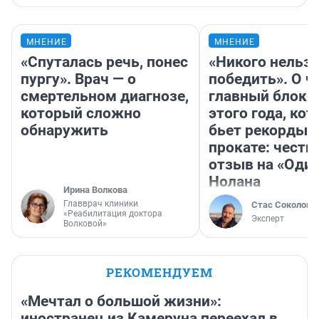
МНЕНИЕ
МНЕНИЕ
«Спуталась речь, понес
«Никого нельз
пургу». Врач — о
победить». О ч
смертельном диагнозе,
главный блокб
который сложно
этого года, ко
обнаружить
бьет рекорды 
прокате: честн
отзыв на «Оди
Нолана
Ирина Волкова
Главврач клиники
Стас Соколов
«Реабилитация доктора
Эксперт
Волковой»
РЕКОМЕНДУЕМ
«Мечтал о большой жизни»:
иностранец из Камеруна переехал в