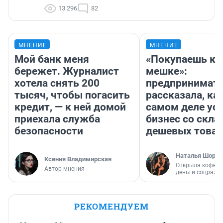
13 296
82
МНЕНИЕ
МНЕНИЕ
Мой банк меня
«Покупаешь ко
бережет. Журналист
мешке»:
хотела снять 200
предпринимат
тысяч, чтобы погасить
рассказала, как
кредит, — к ней домой
самом деле ус
приехала служба
бизнес со скл
безопасности
дешевых това
Наталья Шорох
Ксения Владимирская
Открыла кофейн
Автор мнения
деньги соцразв
РЕКОМЕНДУЕМ