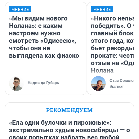
МНЕНИЕ
МНЕНИЕ
«Мы видим нового
«Никого нельз
Нолана»: с каким
победить». О ч
настроем нужно
главный блокб
смотреть «Одиссею»,
этого года, ко
чтобы она не
бьет рекорды 
выглядела как фиаско
прокате: честн
отзыв на «Оди
Нолана
Стас Соколов
Надежда Губарь
Эксперт
РЕКОМЕНДУЕМ
«Ела одни булочки и пирожные»:
экстремально худые новосибирцы — о
своих попытках набрать вес любой