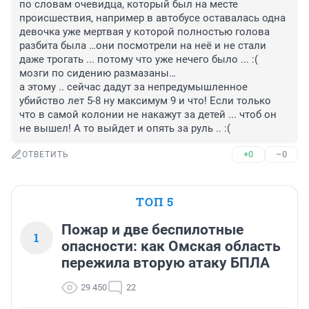
по словам очевидца, который был на месте 
происшествия, например в автобусе оставалась одна 
девочка уже мертвая у которой полностью голова 
разбита была …они посмотрели на неё и не стали 
даже трогать ... потому что уже нечего было ... :( 
мозги по сидению размазаны… 

а этому .. сейчас дадут за непредумышленное 
убийство лет 5-8 ну максимум 9 и что! Если только 
что в самой колонии не накажут за детей ... чтоб он 
+0
–0
ОТВЕТИТЬ
ТОП 5
Пожар и две беспилотные
1
опасности: как Омская область
пережила вторую атаку БПЛА
29 450
22