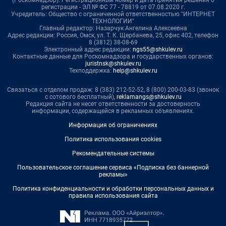
(Роскомнадзор). Регистрационный номер и дата принятия решения о
регистрации - ЭЛ № ФС 77 - 78819 от 07.08.2020 г.
Учредитель: Общество с ограниченной ответственностью "ИНТЕРНЕТ
ТЕХНОЛОГИИ"
Главный редактор: Назарчук Ангелина Алексеевна
Адрес редакции: Россия, Омск, ул. Т. К. Щербанева, 25, офис 402, телефон
8 (3812) 38-08-69
Электронный адрес редакции:
ngs55@shkulev.ru
Контактные данные для Роскомнадзора и государственных органов:
juristnsk@shkulev.ru
Техподдержка:
help@shkulev.ru
Связаться с отделом продаж: 8 (383) 212-52-52, 8 (800) 200-03-83 (звонок
с сотового бесплатный),
reklamangs@shkulev.ru
Редакция сайта не несет ответственности за достоверность
информации, содержащейся в рекламных объявлениях.
Информация об ограничениях
Политика использования cookies
Рекомендательные системы
Пользовательское соглашение сервиса «Подписка без баннерной
рекламы»
Политика конфиденциальности и обработки персональных данных и
правила использования сайта