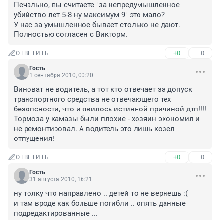
Печально, вы считаете "за непредумышленное 
убийство лет 5-8 ну максимум 9" это мало?

У нас за умышленное бывает столько не дают.

Полностью согласен с Викторм.
+0
–0
ОТВЕТИТЬ
Гость
1 сентября 2010, 00:20
Виноват не водитель, а тот кто отвечает за допуск 
транспортного средства не отвечающего тех 
безопсности, что и явилось истинной причиной дтп!!!! 
Тормоза у камазы были плохие - хозяин экономил и 
не ремонтировал. А водитель это лишь козел 
отпущения! 
+0
–0
ОТВЕТИТЬ
Гость
31 августа 2010, 16:21
ну толку что направлено .. детей то не вернешь :(

и там вроде как больше погибли .. опять данные 
подредактированные ... 
