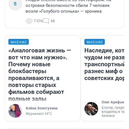
5
островке безопасности сбили 7 человек
возле «Голубого огонька» — хроника
7 074
68
МНЕНИЕ
МНЕНИЕ
«Аналоговая жизнь —
Наследие, кото
вот что нам нужно».
чудом не разва
Почему новые
транспортный 
блокбастеры
разнес миф о 
проваливаются, а
советских доро
повторы старых
фильмов собирают
полные залы
Олег Арефьев
Блогер, предпри
Алёна Золотухина
владелец в тра
Журналист НГС
бизнесе