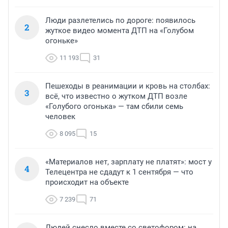
Люди разлетелись по дороге: появилось
2
жуткое видео момента ДТП на «Голубом
огоньке»
11 193
31
Пешеходы в реанимации и кровь на столбах:
3
всё, что известно о жутком ДТП возле
«Голубого огонька» — там сбили семь
человек
8 095
15
«Материалов нет, зарплату не платят»: мост у
4
Телецентра не сдадут к 1 сентября — что
происходит на объекте
7 239
71
Людей снесло вместе со светофором: на