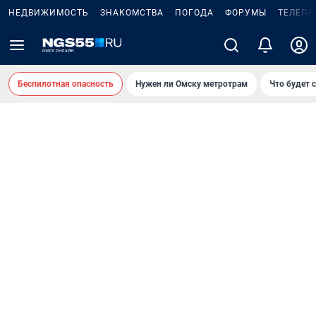
НЕДВИЖИМОСТЬ
ЗНАКОМСТВА
ПОГОДА
ФОРУМЫ
ТЕЛЕПР
Беспилотная опасность
Нужен ли Омску метротрам
Что будет 