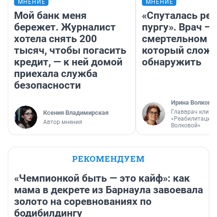
МНЕНИЕ
МНЕНИЕ
Мой банк меня
«Спуталась реч
бережет. Журналист
пургу». Врач — 
хотела снять 200
смертельном д
тысяч, чтобы погасить
который слож
кредит, — к ней домой
обнаружить
приехала служба
безопасности
Ирина Волкова
Главврач клини
Ксения Владимирская
«Реабилитация 
Автор мнения
Волковой»
РЕКОМЕНДУЕМ
«Чемпионкой быть — это кайф»: как
мама в декрете из Барнаула завоевала
золото на соревнованиях по
бодибилдингу