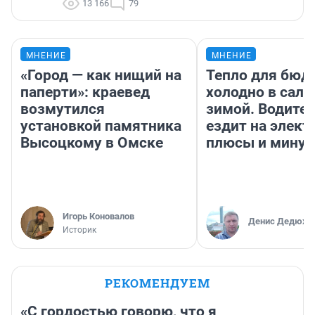
13 166
79
МНЕНИЕ
МНЕНИЕ
«Город — как нищий на
Тепло для бюд
паперти»: краевед
холодно в сало
возмутился
зимой. Водител
установкой памятника
ездит на элект
Высоцкому в Омске
плюсы и мину
Игорь Коновалов
Денис Дедюхи
Историк
РЕКОМЕНДУЕМ
«С гордостью говорю, что я