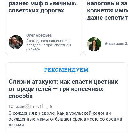
разнес миф о «вечных»
налоговый зако
советских дорогах
коснется импор
даже репетито
Олег Арефьев
Блогер, предприниматель,
Анастасия Зав
владелец в транспортном
бизнесе
РЕКОМЕНДУЕМ
Слизни атакуют: как спасти цветник
от вредителей — три копеечных
способа
12 часов
8 791
6
С рождения в неволе. Как в уральской колонии
осужденные мамы отбывают срок вместе со своими
детьми