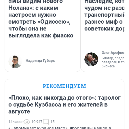
«Мы видим нового
Наследие, кото
Нолана»: с каким
чудом не разва
настроем нужно
транспортный 
смотреть «Одиссею»,
разнес миф о 
чтобы она не
советских доро
выглядела как фиаско
Олег Арефьев
Блогер, предпри
Надежда Губарь
владелец в тра
бизнесе
РЕКОМЕНДУЕМ
«Плохо, как никогда до этого»: таролог
о судьбе Кузбасса и его жителей в
августе
14 часов
10 947
15
«Напоминает куриное мясо»: ярославцы нашли в