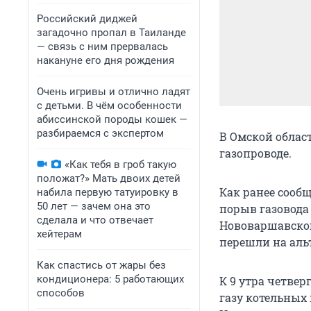
Российский диджей
загадочно пропал в Таиланде
— связь с ним прервалась
накануне его дня рождения
Очень игривы и отлично ладят
с детьми. В чём особенности
абиссинской породы кошек —
разбираемся с экспертом
В Омской облас
газопроводе.
«Как тебя в гроб такую
положат?» Мать двоих детей
Как ранее сооб
набила первую татуировку в
50 лет — зачем она это
порыв газовода 
сделала и что отвечает
Нововаршавског
хейтерам
перешли на аль
Как спастись от жары без
кондиционера: 5 работающих
К 9 утра четве
способов
газу котельных