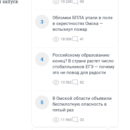
н запуск
19 245
90
Обломки БПЛА упали в поле
3
в окрестностях Омска —
вспыхнул пожар
18 006
41
Российскому образованию
4
конец? В стране растет число
стобалльников ЕГЭ — почему
это не повод для радости
13 562
82
В Омской области объявили
5
беспилотную опасность в
пятый раз
11 965
33