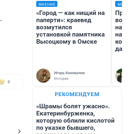
МНЕНИЕ
МНЕНИ
«Город — как нищий на
Прода
паперти»: краевед
возьм
—
возмутился
нам г
установкой памятника
налог
Высоцкому в Омске
косне
даже 
Игорь Коновалов
Историк
0
РЕКОМЕНДУЕМ
«Шрамы болят ужасно».
Екатеринбурженка,
которую облили кислотой
по указке бывшего,