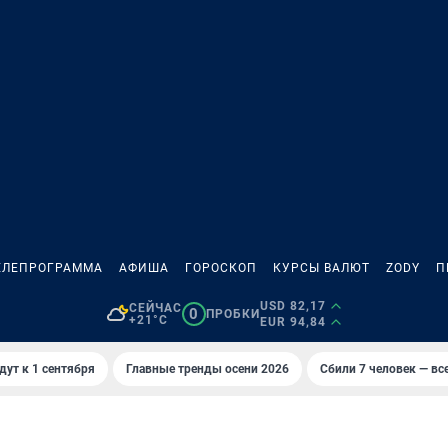
ЕЛЕПРОГРАММА
АФИША
ГОРОСКОП
КУРСЫ ВАЛЮТ
ZODY
П
USD 82,17
СЕЙЧАС
0
ПРОБКИ
+21°C
EUR 94,84
дут к 1 сентября
Главные тренды осени 2026
Сбили 7 человек — все