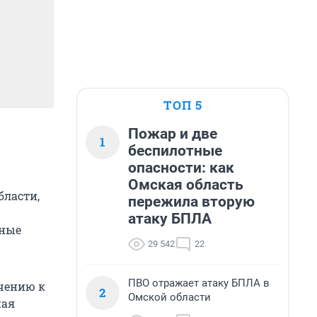
ТОП 5
Пожар и две
1
беспилотные
опасности: как
Омская область
бласти,
пережила вторую
атаку БПЛА
ьные
29 542
22
ПВО отражает атаку БПЛА в
ючению к
2
Омской области
ная