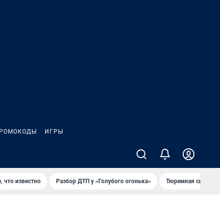
РОМОКОДЫ
ИГРЫ
, что известно
Разбор ДТП у «Голубого огонька»
Тюремная система