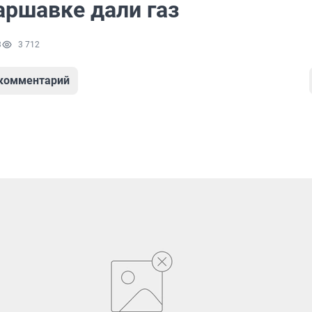
аршавке дали газ
3
3 712
 комментарий