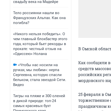
свадьбу века на Мадейре
Тело россиянки нашли во
Французских Альпах. Как она
погибла?
«Никого нельзя победить». О
чем главный блокбастер этого
года, который бьет рекорды в
В Омской облас
прокате: честный отзыв на
«Одиссею» Нолана
Как сообщили в
«Чтобы нас носили на
средств массов
ручках, мы любим»: нерпа
российских рег
Сергеевна, которую спасли
бельком, стала звездой Сети.
мордовского на
Видео
25 февраля в О
Тигры на пляже и 300 оленей
торжественное 
в дикой природе: топ-24
самых красивых бухт
праздничном ко
Приморского края