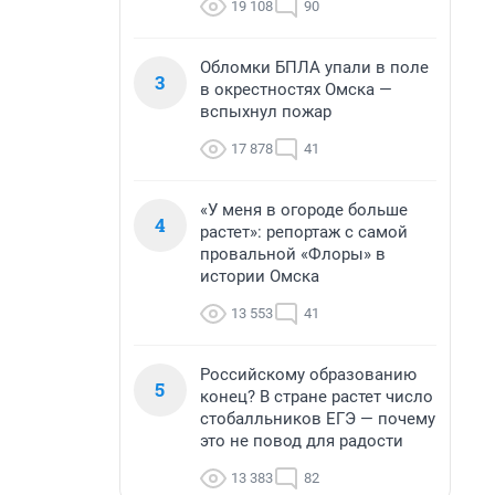
19 108
90
Обломки БПЛА упали в поле
3
в окрестностях Омска —
вспыхнул пожар
17 878
41
«У меня в огороде больше
4
растет»: репортаж с самой
провальной «Флоры» в
истории Омска
13 553
41
Российскому образованию
5
конец? В стране растет число
стобалльников ЕГЭ — почему
это не повод для радости
13 383
82