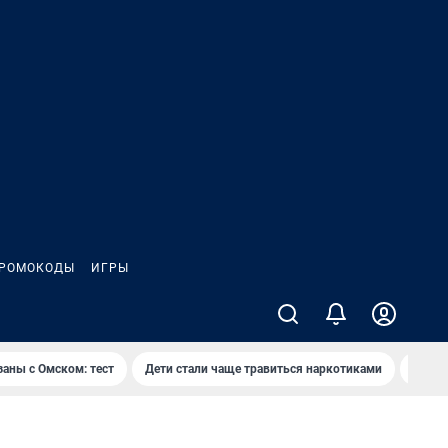
РОМОКОДЫ
ИГРЫ
заны с Омском: тест
Дети стали чаще травиться наркотиками
Появя