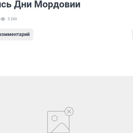
сь Дни Мордовии
4
3 243
 комментарий