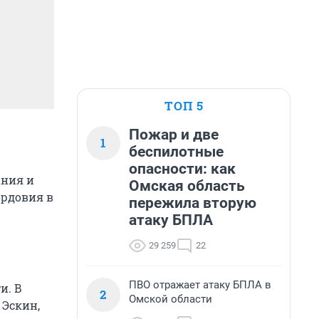
ТОП 5
Пожар и две
1
беспилотные
опасности: как
ания и
Омская область
ордовия в
пережила вторую
атаку БПЛА
29 259
22
ПВО отражает атаку БПЛА в
и. В
2
Омской области
 Эскин,