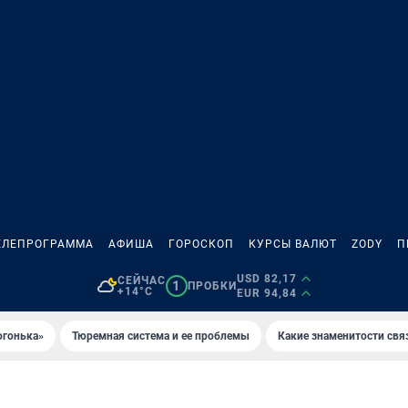
ЕЛЕПРОГРАММА
АФИША
ГОРОСКОП
КУРСЫ ВАЛЮТ
ZODY
П
USD 82,17
СЕЙЧАС
1
ПРОБКИ
+14°C
EUR 94,84
огонька»
Тюремная система и ее проблемы
Какие знаменитости свя