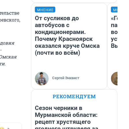
МНЕНИЕ
МНЕНИ
тельстве
От сусликов до
«Горо
евского,
автобусов с
папер
кондиционерами.
возму
Почему Красноярск
устан
рдовия
оказался круче Омска
Высоц
-
(почти во всём)
 Омская
ти.
Сергей Энквист
РЕКОМЕНДУЕМ
Сезон черники в
Мурманской области:
рецепт хрустящего
ягодного штруделя за