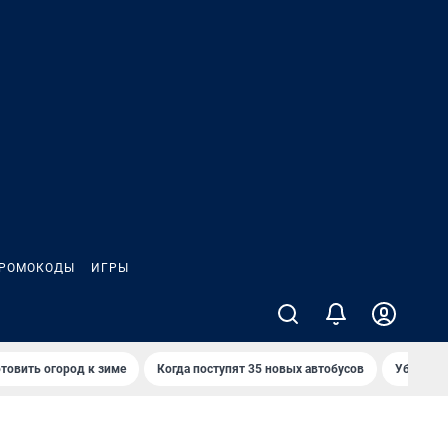
РОМОКОДЫ
ИГРЫ
товить огород к зиме
Когда поступят 35 новых автобусов
Убийца р