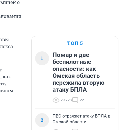
омичей о
основании
тавы
ТОП 5
плекса
Пожар и две
1
беспилотные
опасности: как
т
Омская область
, как
пережила вторую
ть,
атаку БПЛА
льном
29 728
22
ПВО отражает атаку БПЛА в
2
Омской области