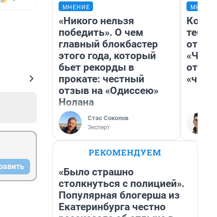
МНЕНИЕ
МНЕНИ
«Никого нельзя
Колоб
победить». О чем
тебя 
главный блокбастер
отлож
этого года, который
«Чело
бьет рекорды в
отзыв
прокате: честный
«чело
отзыв на «Одиссею»
Нолана
Стас Соколов
Эксперт
РЕКОМЕНДУЕМ
равить
«Было страшно
столкнуться с полицией».
Популярная блогерша из
Екатеринбурга честно