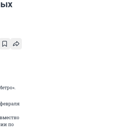
вых
Метро».
 февраля
овместно
сии по