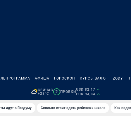
ЕЛЕПРОГРАММА
АФИША
ГОРОСКОП
КУРСЫ ВАЛЮТ
ZODY
П
USD 82,17
СЕЙЧАС
2
ПРОБКИ
+28°C
EUR 94,84
ты идут в Госдуму
Сколько стоит одеть ребенка к школе
Как подго