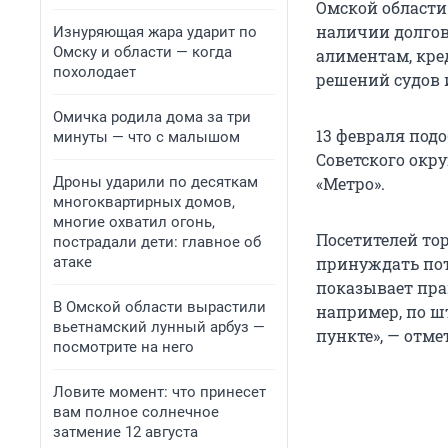
Омской области
наличии долгов
Изнуряющая жара ударит по
Омску и области — когда
алиментам, кре
похолодает
решений судов 
Омичка родила дома за три
13 февраля под
минуты — что с малышом
Советского окру
Дроны ударили по десяткам
«Метро».
многоквартирных домов,
многие охватил огонь,
Посетителей тор
пострадали дети: главное об
атаке
принуждать пот
показывает пра
В Омской области вырастили
например, по ш
вьетнамский лунный арбуз —
пункте», — отме
посмотрите на него
Ловите момент: что принесет
вам полное солнечное
затмение 12 августа