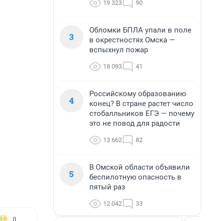
19 323
90
Обломки БПЛА упали в поле
3
в окрестностях Омска —
вспыхнул пожар
18 093
41
Российскому образованию
4
конец? В стране растет число
стобалльников ЕГЭ — почему
это не повод для радости
13 662
82
В Омской области объявили
5
беспилотную опасность в
пятый раз
12 042
33
0