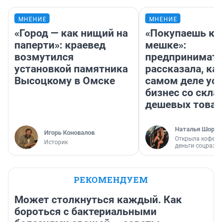
МНЕНИЕ
МНЕНИЕ
«Город — как нищий на
«Покупаешь ко
паперти»: краевед
мешке»:
возмутился
предпринимат
установкой памятника
рассказала, как
Высоцкому в Омске
самом деле ус
бизнес со скл
дешевых това
Наталья Шорох
Игорь Коновалов
Открыла кофейн
Историк
деньги соцразв
РЕКОМЕНДУЕМ
Может столкнуться каждый. Как
бороться с бактериальными