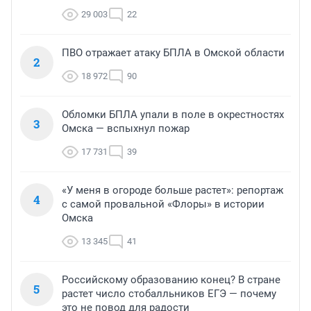
29 003
22
ПВО отражает атаку БПЛА в Омской области
2
18 972
90
Обломки БПЛА упали в поле в окрестностях
3
Омска — вспыхнул пожар
17 731
39
«У меня в огороде больше растет»: репортаж
4
с самой провальной «Флоры» в истории
Омска
13 345
41
Российскому образованию конец? В стране
5
растет число стобалльников ЕГЭ — почему
это не повод для радости