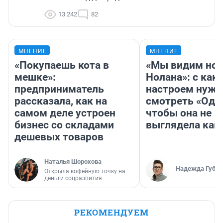
13 242
82
МНЕНИЕ
МНЕНИЕ
«Покупаешь кота в
«Мы видим нов
мешке»:
Нолана»: с как
предприниматель
настроем нужн
рассказала, как на
смотреть «Оди
самом деле устроен
чтобы она не
бизнес со складами
выглядела как
дешевых товаров
Наталья Шорохова
Надежда Губар
Открыла кофейную точку на
деньги соцразвития
РЕКОМЕНДУЕМ