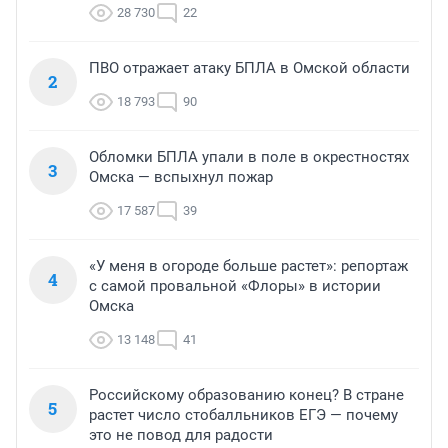
28 730
22
ПВО отражает атаку БПЛА в Омской области
2
18 793
90
Обломки БПЛА упали в поле в окрестностях
3
Омска — вспыхнул пожар
17 587
39
«У меня в огороде больше растет»: репортаж
4
с самой провальной «Флоры» в истории
Омска
13 148
41
Российскому образованию конец? В стране
5
растет число стобалльников ЕГЭ — почему
это не повод для радости