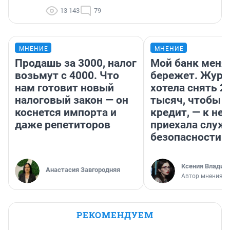
13 143
79
МНЕНИЕ
МНЕНИЕ
Продашь за 3000, налог
Мой банк меня
возьмут с 4000. Что
бережет. Журн
нам готовит новый
хотела снять 2
налоговый закон — он
тысяч, чтобы п
коснется импорта и
кредит, — к не
даже репетиторов
приехала служ
безопасности
Ксения Владим
Анастасия Завгородняя
Автор мнения
РЕКОМЕНДУЕМ