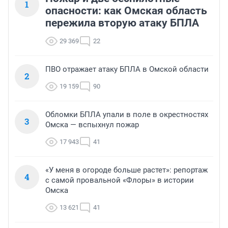
1
опасности: как Омская область
пережила вторую атаку БПЛА
29 369
22
ПВО отражает атаку БПЛА в Омской области
2
19 159
90
Обломки БПЛА упали в поле в окрестностях
3
Омска — вспыхнул пожар
17 943
41
«У меня в огороде больше растет»: репортаж
4
с самой провальной «Флоры» в истории
Омска
13 621
41