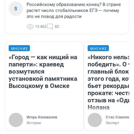
Российскому образованию конец? В стране
5
растет число стобалльников ЕГЭ — почему
это не повод для радости
13 462
82
МНЕНИЕ
МНЕНИЕ
«Город — как нищий на
«Никого нельз
паперти»: краевед
победить». О ч
возмутился
главный блокб
установкой памятника
этого года, ко
Высоцкому в Омске
бьет рекорды 
прокате: честн
отзыв на «Оди
Нолана
Игорь Коновалов
Стас Соколов
Историк
Эксперт