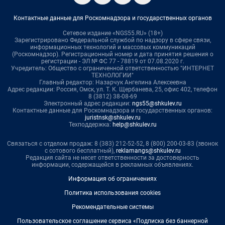
Контактные данные для Роскомнадзора и государственных органов
Сетевое издание «NGS55.RU» (18+)
Зарегистрировано Федеральной службой по надзору в сфере связи,
информационных технологий и массовых коммуникаций
(Роскомнадзор). Регистрационный номер и дата принятия решения о
регистрации - ЭЛ № ФС 77 - 78819 от 07.08.2020 г.
Учредитель: Общество с ограниченной ответственностью "ИНТЕРНЕТ
ТЕХНОЛОГИИ"
Главный редактор: Назарчук Ангелина Алексеевна
Адрес редакции: Россия, Омск, ул. Т. К. Щербанева, 25, офис 402, телефон
8 (3812) 38-08-69
Электронный адрес редакции:
ngs55@shkulev.ru
Контактные данные для Роскомнадзора и государственных органов:
juristnsk@shkulev.ru
Техподдержка:
help@shkulev.ru
Связаться с отделом продаж: 8 (383) 212-52-52, 8 (800) 200-03-83 (звонок
с сотового бесплатный),
reklamangs@shkulev.ru
Редакция сайта не несет ответственности за достоверность
информации, содержащейся в рекламных объявлениях.
Информация об ограничениях
Политика использования cookies
Рекомендательные системы
Пользовательское соглашение сервиса «Подписка без баннерной