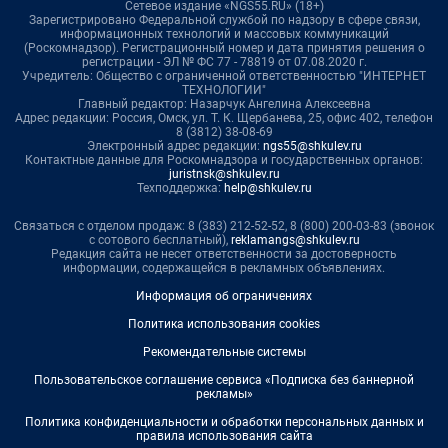
Сетевое издание «NGS55.RU» (18+)
Зарегистрировано Федеральной службой по надзору в сфере связи,
информационных технологий и массовых коммуникаций
(Роскомнадзор). Регистрационный номер и дата принятия решения о
регистрации - ЭЛ № ФС 77 - 78819 от 07.08.2020 г.
Учредитель: Общество с ограниченной ответственностью "ИНТЕРНЕТ
ТЕХНОЛОГИИ"
Главный редактор: Назарчук Ангелина Алексеевна
Адрес редакции: Россия, Омск, ул. Т. К. Щербанева, 25, офис 402, телефон
8 (3812) 38-08-69
Электронный адрес редакции:
ngs55@shkulev.ru
Контактные данные для Роскомнадзора и государственных органов:
juristnsk@shkulev.ru
Техподдержка:
help@shkulev.ru
Связаться с отделом продаж: 8 (383) 212-52-52, 8 (800) 200-03-83 (звонок
с сотового бесплатный),
reklamangs@shkulev.ru
Редакция сайта не несет ответственности за достоверность
информации, содержащейся в рекламных объявлениях.
Информация об ограничениях
Политика использования cookies
Рекомендательные системы
Пользовательское соглашение сервиса «Подписка без баннерной
рекламы»
Политика конфиденциальности и обработки персональных данных и
правила использования сайта