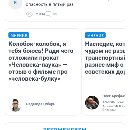
5
опасность в пятый раз
12 034
33
МНЕНИЕ
МНЕНИЕ
Колобок-колобок, я
Наследие, кото
тебя боюсь! Ради чего
чудом не разва
отложили прокат
транспортный 
«Человека-паука» —
разнес миф о 
отзыв о фильме про
советских доро
«человека-булку»
Олег Арефьев
Блогер, предпри
Надежда Губарь
владелец в тра
бизнесе
РЕКОМЕНДУЕМ