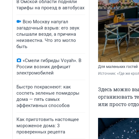
В Омской области подняли
тарифы на проезд в автобусах
Всю Москву напугал
загадочный взрыв: его звук
слышали везде, а причина
неизвестна. Что это могло
быть
«Смели гибриды Voyah». В
России возник дефицит
Для маленьких гостей 
электромобилей
Источник: 
«Где же кро
Быстро покраснеют: как
Здесь можно вы
соспеть зеленые помидоры
организовать т
дома — пять самых
или просто отд
эффективных способов
Как приготовить настоящее
мороженое дома: 3
проверенных рецепта