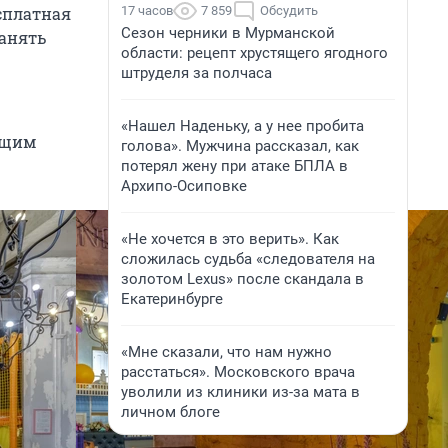
17 часов
7 859
Обсудить
есплатная
Сезон черники в Мурманской
занять
области: рецепт хрустящего ягодного
штруделя за полчаса
«Нашел Наденьку, а у нее пробита
оящим
голова». Мужчина рассказал, как
потерял жену при атаке БПЛА в
Архипо-Осиповке
«Не хочется в это верить». Как
сложилась судьба «следователя на
золотом Lexus» после скандала в
Екатеринбурге
«Мне сказали, что нам нужно
расстаться». Московского врача
уволили из клиники из-за мата в
личном блоге