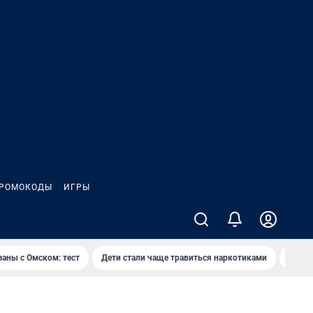
РОМОКОДЫ
ИГРЫ
заны с Омском: тест
Дети стали чаще травиться наркотиками
Появя