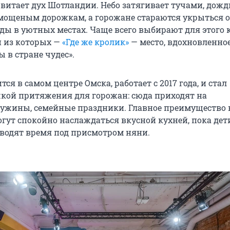
витает дух Шотландии. Небо затягивает тучами, дождь
 мощеным дорожкам, а горожане стараются укрыться о
ды в уютных местах. Чаще всего выбирают для этого 
н из которых —
«Где же кролик»
— место, вдохновленно
 в стране чудес».
тся в самом центре Омска, работает с 2017 года, и стал
кой притяжения для горожан: сюда приходят на
ужины, семейные праздники. Главное преимущество в
огут спокойно наслаждаться вкусной кухней, пока дет
оводят время под присмотром няни.