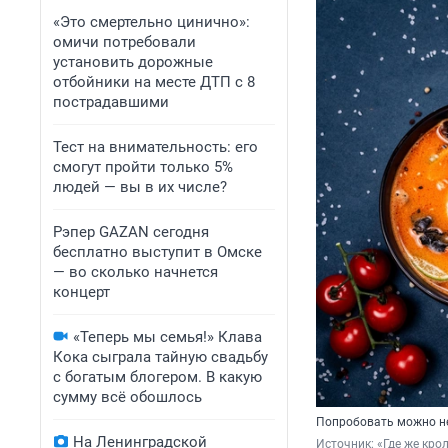
«Это смертельно цинично»:
омичи потребовали
установить дорожные
отбойники на месте ДТП с 8
пострадавшими
Тест на внимательность: его
смогут пройти только 5%
людей — вы в их числе?
Рэпер GAZAN сегодня
бесплатно выступит в Омске
— во сколько начнется
концерт
«Теперь мы семья!» Клава
Кока сыграла тайную свадьбу
с богатым блогером. В какую
сумму всё обошлось
Попробовать можно н
На Ленинградской
Источник: 
«Где же кро