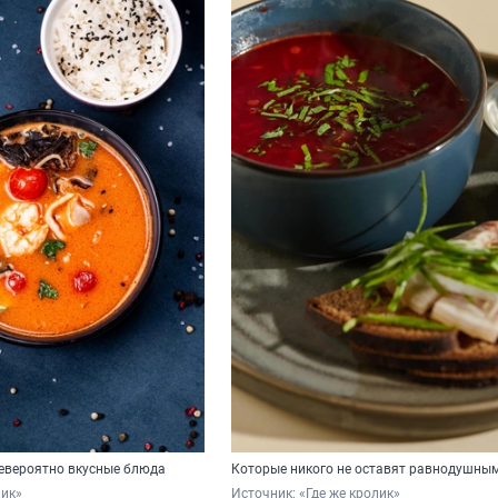
евероятно вкусные блюда
Которые никого не оставят равнодушны
лик»
Источник: 
«Где же кролик»