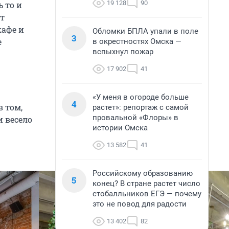
19 128
90
 то и
т
кафе и
Обломки БПЛА упали в поле
3
е
в окрестностях Омска —
вспыхнул пожар
17 902
41
«У меня в огороде больше
4
 том,
растет»: репортаж с самой
провальной «Флоры» в
и весело
истории Омска
13 582
41
Российскому образованию
5
конец? В стране растет число
стобалльников ЕГЭ — почему
это не повод для радости
13 402
82