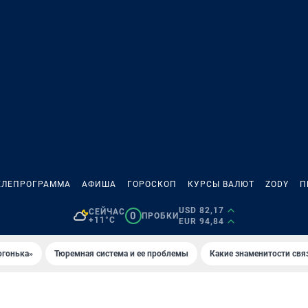
ЕЛЕПРОГРАММА
АФИША
ГОРОСКОП
КУРСЫ ВАЛЮТ
ZODY
П
USD 82,17
СЕЙЧАС
0
ПРОБКИ
+11°C
EUR 94,84
огонька»
Тюремная система и ее проблемы
Какие знаменитости свя