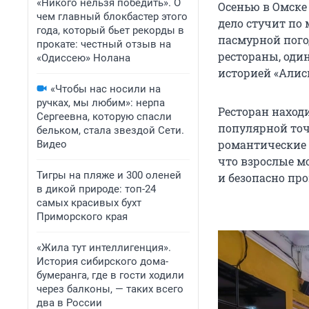
«Никого нельзя победить». О
Осенью в Омске 
чем главный блокбастер этого
дело стучит по
года, который бьет рекорды в
пасмурной пого
прокате: честный отзыв на
рестораны, оди
«Одиссею» Нолана
историей «Алисы
«Чтобы нас носили на
ручках, мы любим»: нерпа
Ресторан находи
Сергеевна, которую спасли
популярной точ
бельком, стала звездой Сети.
романтические 
Видео
что взрослые м
Тигры на пляже и 300 оленей
и безопасно пр
в дикой природе: топ-24
самых красивых бухт
Приморского края
«Жила тут интеллигенция».
История сибирского дома-
бумеранга, где в гости ходили
через балконы, — таких всего
два в России