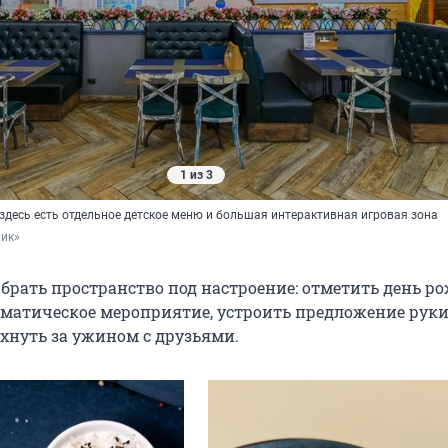
1 из 3
здесь есть отдельное детское меню и большая интерактивная игровая зона
лик»
брать пространство под настроение: отметить день р
ематическое мероприятие, устроить предложение руки
охнуть за ужином с друзьями.