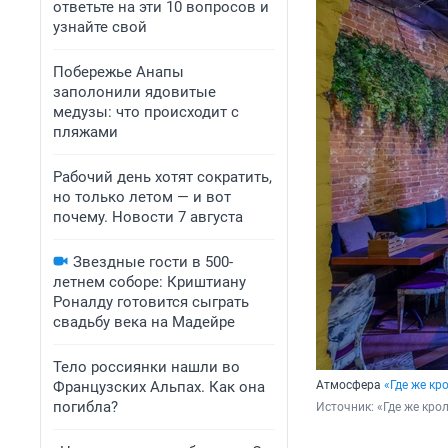
ответьте на эти 10 вопросов и
узнайте свой
Побережье Анапы
заполонили ядовитые
медузы: что происходит с
пляжами
Рабочий день хотят сократить,
но только летом — и вот
почему. Новости 7 августа
Звездные гости в 500-
летнем соборе: Криштиану
Роналду готовится сыграть
свадьбу века на Мадейре
Тело россиянки нашли во
Французских Альпах. Как она
Атмосфера
«Где же кр
погибла?
Источник: 
«Где же кро