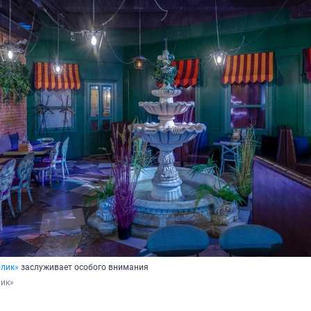
олик»
заслуживает особого внимания
лик»