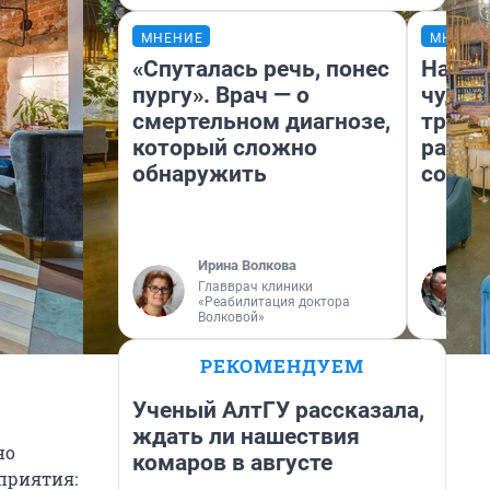
МНЕНИЕ
МНЕНИ
«Спуталась речь, понес
Насле
пургу». Врач — о
чудом
смертельном диагнозе,
транс
который сложно
разне
обнаружить
совет
Ирина Волкова
Главврач клиники
«Реабилитация доктора
Волковой»
РЕКОМЕНДУЕМ
Ученый АлтГУ рассказала,
ждать ли нашествия
но
комаров в августе
приятия: