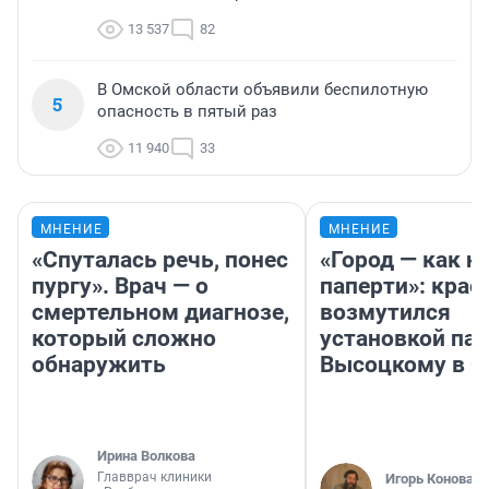
13 537
82
В Омской области объявили беспилотную
5
опасность в пятый раз
11 940
33
МНЕНИЕ
МНЕНИЕ
«Спуталась речь, понес
«Город — как н
пургу». Врач — о
паперти»: крае
смертельном диагнозе,
возмутился
который сложно
установкой па
обнаружить
Высоцкому в 
Ирина Волкова
Главврач клиники
Игорь Коновал