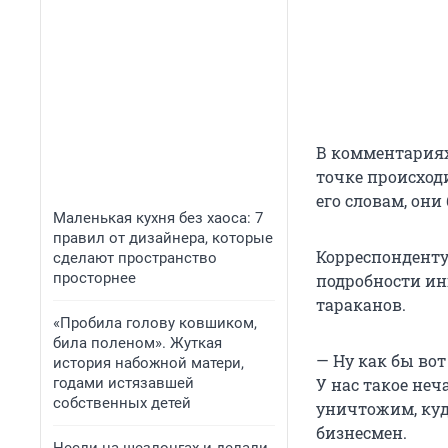
В комментариях
точке происход
его словам, они
Маленькая кухня без хаоса: 7
правил от дизайнера, которые
Корреспонденту
сделают пространство
просторнее
подробности ин
тараканов.
«Пробила голову ковшиком,
била поленом». Жуткая
— Ну как бы вот
история набожной матери,
годами истязавшей
У нас такое неч
собственных детей
уничтожим, куда
бизнесмен.