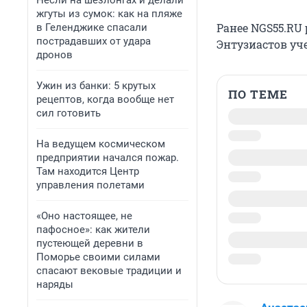
Несли на шезлонгах и делали
жгуты из сумок: как на пляже
Ранее NGS55.RU 
в Геленджике спасали
пострадавших от удара
Энтузиастов у
дронов
Ужин из банки: 5 крутых
ПО ТЕМЕ
рецептов, когда вообще нет
сил готовить
На ведущем космическом
предприятии начался пожар.
Там находится Центр
управления полетами
«Оно настоящее, не
пафосное»: как жители
пустеющей деревни в
Поморье своими силами
спасают вековые традиции и
наряды