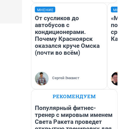
МНЕНИЕ
МНЕНИ
От сусликов до
«Маши
автобусов с
полет
кондиционерами.
сравн
Почему Красноярск
Казах
оказался круче Омска
(почти во всём)
Сергей Энквист
РЕКОМЕНДУЕМ
Популярный фитнес-
тренер с мировым именем
Света Ракета проведет
открытую тренировку для