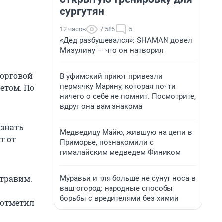
сургутян
12 часов
7 586
5
«Дед разбушевался»: SHAMAN довел
Мизулину — что он натворил
торговой
В уфимский приют привезли
пермячку Марину, которая почти
етом. По
ничего о себе не помнит. Посмотрите,
вдруг она вам знакома
узнать
Медведицу Майю, жившую на цепи в
т от
Приморье, познакомили с
гималайским медведем Фиником
 травим.
Муравьи и тля больше не сунут носа в
ваш огород: народные способы
борьбы с вредителями без химии
 отметил