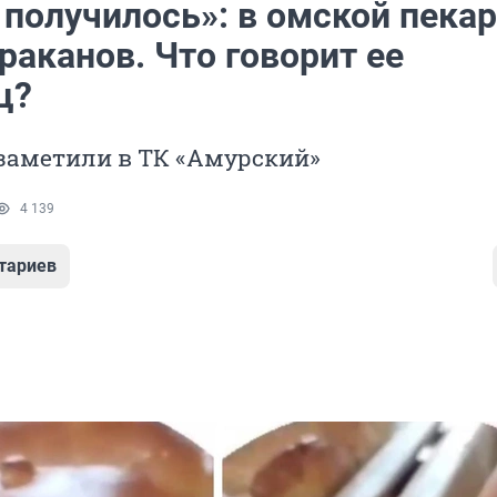
 получилось»: в омской пека
раканов. Что говорит ее
ц?
заметили в ТК «Амурский»
4 139
тариев