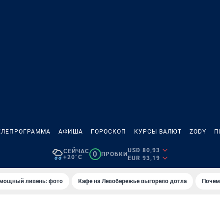
ЕЛЕПРОГРАММА
АФИША
ГОРОСКОП
КУРСЫ ВАЛЮТ
ZODY
П
USD 80,93
СЕЙЧАС
0
ПРОБКИ
+20°C
EUR 93,19
 мощный ливень: фото
Кафе на Левобережье выгорело дотла
Почем