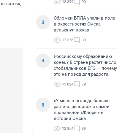
18 399
90
юшкинъ»,
Обломки БПЛА упали в поле
3
в окрестностях Омска —
вспыхнул пожар
17 376
39
Российскому образованию
4
конец? В стране растет число
стобалльников ЕГЭ — почему
это не повод для радости
13 024
79
«У меня в огороде больше
5
растет»: репортаж с самой
провальной «Флоры» в
истории Омска
12 854
39