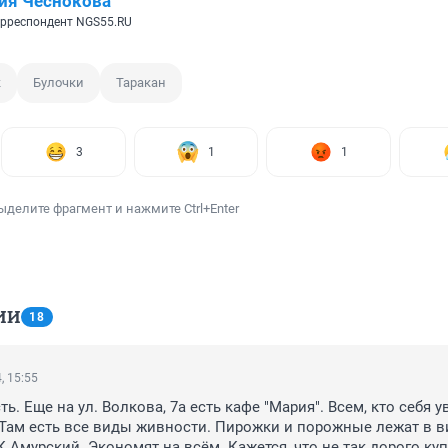
ия Чеснокова
рреспондент NGS55.RU
к
Булочки
Таракан
3
1
1
ыделите фрагмент и нажмите Ctrl+Enter
ИИ
18
, 15:55
ть. Еще на ул. Волкова, 7а есть кафе "Мария". Всем, кто себя у
Там есть все виды живности. Пирожки и порожные лежат в ви
ТК Амурский. Экономят на всём. Кажется, что не так дорого куп