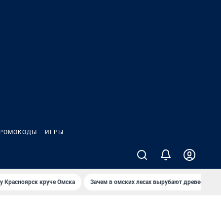
РОМОКОДЫ
ИГРЫ
у Красноярск круче Омска
Зачем в омских лесах вырубают древесину