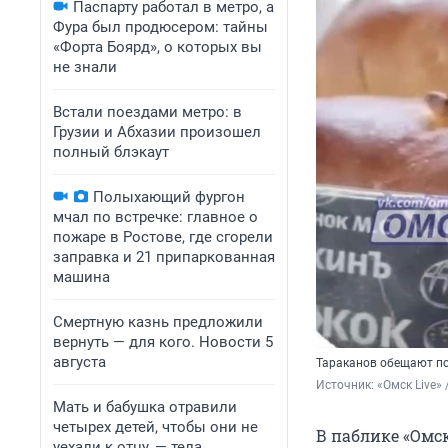
Паспарту работал в метро, а
Фура был продюсером: тайны
«Форта Боярд», о которых вы
не знали
Встали поездами метро: в
Грузии и Абхазии произошел
полный блэкаут
Полыхающий фургон
мчал по встречке: главное о
пожаре в Ростове, где сгорели
заправка и 21 припаркованная
машина
Смертную казнь предложили
вернуть — для кого. Новости 5
августа
Тараканов обещают п
Источник: 
«Омск Live» 
Мать и бабушка отравили
четырех детей, чтобы они не
В паблике «Омск
уехали к отцу, — тела