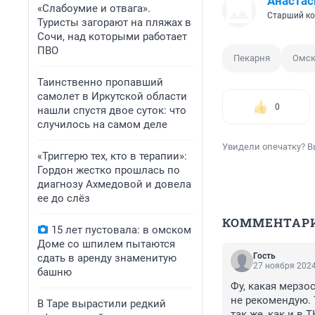
Анастас
«Слабоумие и отвага».
Старший ко
Туристы загорают на пляжах в
Сочи, над которыми работает
ПВО
Пекарня
Омс
Таинственно пропавший
самолет в Иркутской области
0
нашли спустя двое суток: что
случилось на самом деле
Увидели опечатку? В
«Триггерю тех, кто в терапии»:
Гордон жестко прошлась по
диагнозу Ахмедовой и довела
ее до слёз
КОММЕНТАР
15 лет пустовала: в омском
Доме со шпилем пытаются
Гость
сдать в аренду знаменитую
27 ноября 2024
башню
Фу, какая мерзос
не рекомендую. 
В Таре вырастили редкий
так же, как и в 