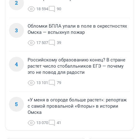
2
18 594
90
Обломки БПЛА упали в поле в окрестностях
3
Омска — вспыхнул пожар
17 507
39
Российскому образованию конец? В стране
4
растет число стобалльников ЕГЭ — почему
это не повод для радости
13 101
79
«У меня в огороде больше растет»: репортаж
5
с самой провальной «Флоры» в истории
Омска
13 070
41