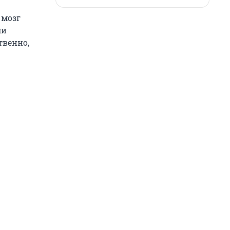
 мозг
ми
твенно,