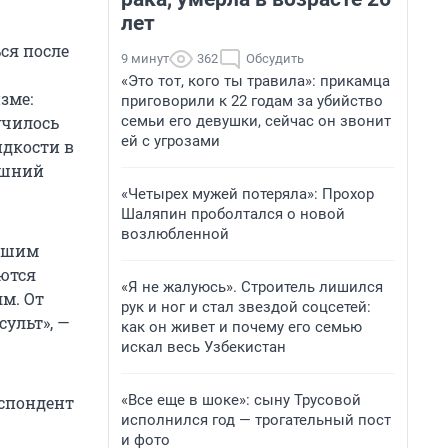
лет
ся после
9 минут
362
Обсудить
«Это тот, кого ты травила»: прикамца
зме:
приговорили к 22 годам за убийство
семьи его девушки, сейчас он звонит
училось
ей с угрозами
идкости в
лишний
«Четырех мужей потеряла»: Прохор
Шаляпин проболтался о новой
возлюбленной
льшим
уются
«Я не жалуюсь». Строитель лишился
м. От
рук и ног и стал звездой соцсетей:
ульт», —
как он живет и почему его семью
искал весь Узбекистан
«Все еще в шоке»: сыну Трусовой
еспондент
исполнился год — трогательный пост
и фото