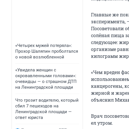
Главные же пок
эксперимента, 
Посоветовали о
солёная пища за
следующее: жиро
«Четырех мужей потеряла»:
организме равня
Прохор Шаляпин проболтался
килограмм жира
о новой возлюбленной
«Увидела женщин с
«Чем вреден фас
окровавленными головами»:
использованием
очевидцы — о страшном ДТП
канцерогены, к
на Ленинградской площади
жирной и жарен
объяснил Миха
Что грозит водителю, который
сбил 7 пешеходов на
Ленинградской площади —
Врач посоветова
ответ юриста
ел утром.