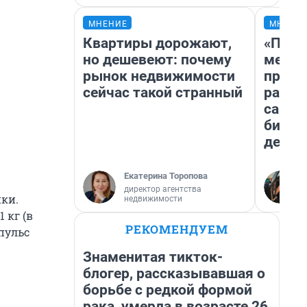
МНЕНИЕ
МНЕНИ
Квартиры дорожают,
«Поку
но дешевеют: почему
мешке
рынок недвижимости
предп
сейчас такой странный
расска
самом
бизне
дешев
Екатерина Торопова
директор агентства
ки.
недвижимости
 кг (в
РЕКОМЕНДУЕМ
 пульс
Знаменитая тикток-
блогер, рассказывавшая о
борьбе с редкой формой
рака, умерла в возрасте 26