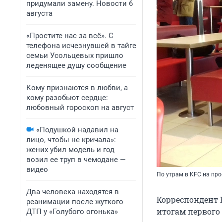
придумали замену. Новости 6
августа
«Простите нас за всё». С
телефона исчезнувшей в тайге
семьи Усольцевых пришло
леденящее душу сообщение
Кому признаются в любви, а
кому разобьют сердце:
любовный гороскоп на август
«Подушкой надавил на
лицо, чтобы не кричала»:
жених убил модель и год
возил ее труп в чемодане —
видео
По утрам в KFC на пр
Два человека находятся в
Корреспондент Н
реанимации после жуткого
итогам первого 
ДТП у «Голубого огонька»