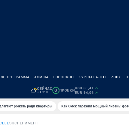
ЕЛЕПРОГРАММА
АФИША
ГОРОСКОП
КУРСЫ ВАЛЮТ
ZODY
П
USD 81,41
СЕЙЧАС
0
ПРОБКИ
+19°C
EUR 94,06
длагают рожать ради квартиры
Как Омск пережил мощный ливень: фот
СЕБЕ
ЭКСПЕРИМЕНТ