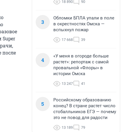
18 890
90
со
Обломки БПЛА упали в поле
3
в окрестностях Омска —
ую
вспыхнул пожар
разовое
и Super
17 668
39
врачи,
е после
«У меня в огороде больше
4
растет»: репортаж с самой
провальной «Флоры» в
истории Омска
13 247
41
Российскому образованию
5
конец? В стране растет число
стобалльников ЕГЭ — почему
это не повод для радости
13 189
79