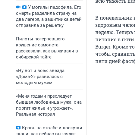
всю тяжесть пло
У могилы педофила. Его
смерть разделила страну на
В понедельник 
два лагеря, а защитника детей
здоровьем чело
отправила за решетку
неделю. Теперь
Пилоты потерпевшего
питание в пяти 
крушение самолета
Burger. Кроме т
рассказали, как выживали в
чтобы сравнить
сибирской тайге
пяти дней фаст
«Ну вот и всё»: звезда
«Дома-2» развелась с
молодым мужем
«Меня годами преследует
бывшая любовница мужа: она
портит жилье и угрожает».
Реальная история
Кровь на столбе и лоскутки
ткани: как сейчас выглядит