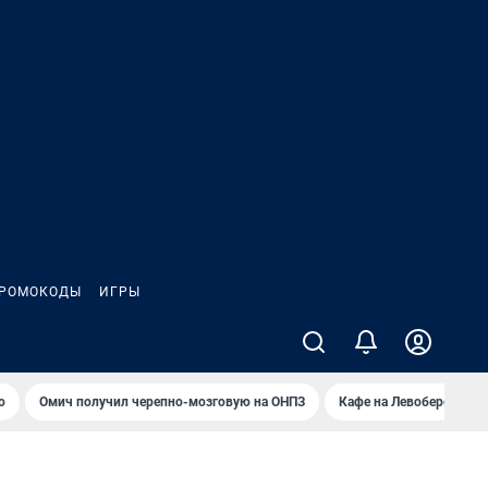
РОМОКОДЫ
ИГРЫ
о
Омич получил черепно-мозговую на ОНПЗ
Кафе на Левобережье в