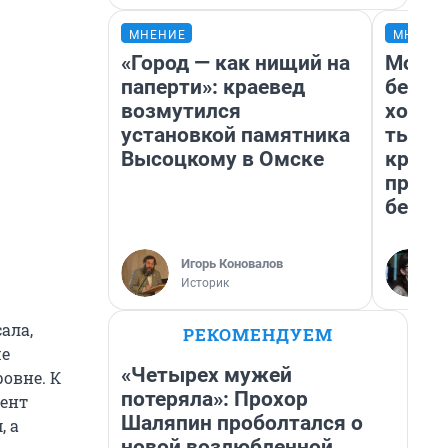
МНЕНИЕ
МНЕНИ
«Город — как нищий на
Мой б
паперти»: краевед
береж
возмутился
хотел
установкой памятника
тысяч
Высоцкому в Омске
креди
приех
безоп
Игорь Коновалов
Историк
ала,
РЕКОМЕНДУЕМ
ше
«Четырех мужей
овне. К
потеряла»: Прохор
дент
Шаляпин проболтался о
, а
новой возлюбленной