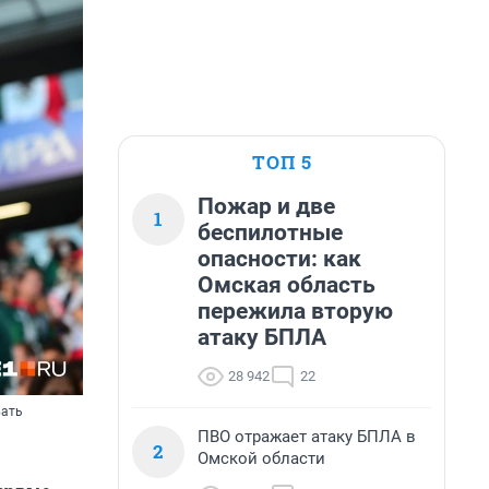
ТОП 5
Пожар и две
1
беспилотные
опасности: как
Омская область
пережила вторую
атаку БПЛА
28 942
22
вать
ПВО отражает атаку БПЛА в
2
Омской области