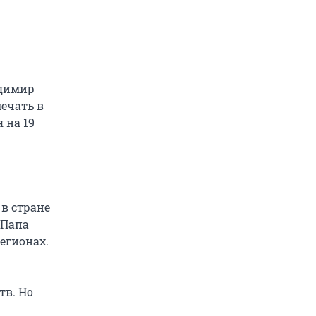
адимир
мечать в
 на 19
 в стране
«Папа
егионах.
тв. Но