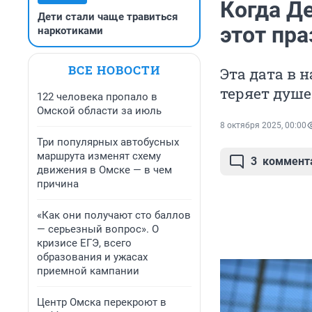
Когда Де
Дети стали чаще травиться
этот пра
наркотиками
ВСЕ НОВОСТИ
Эта дата в н
теряет душ
122 человека пропало в
Омской области за июль
8 октября 2025, 00:00
Три популярных автобусных
маршрута изменят схему
3
коммент
движения в Омске — в чем
причина
«Как они получают сто баллов
— серьезный вопрос». О
кризисе ЕГЭ, всего
образования и ужасах
приемной кампании
Центр Омска перекроют в