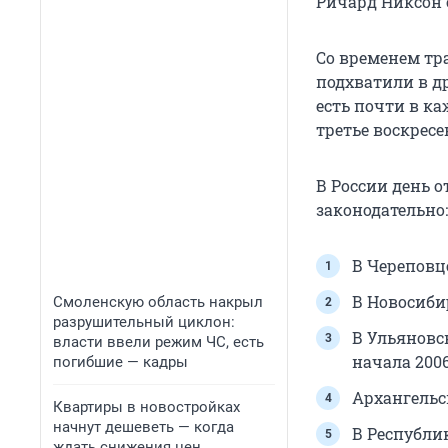
Ричард Никсон 
Со временем тр
подхватили в др
есть почти в к
третье воскрес
В России день о
законодательно:
В Череповц
В Новосиби
Смоленскую область накрыл
разрушительный циклон:
В Ульяновс
власти ввели режим ЧС, есть
начала 2006
погибшие — кадры
Архангельс
Квартиры в новостройках
начнут дешеветь — когда
В Республи
ждать снижения цен