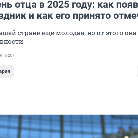
нь отца в 2025 году: как поя
здник и как его принято отме
ашей стране еще молодая, но от этого она
евности
5 207
ария