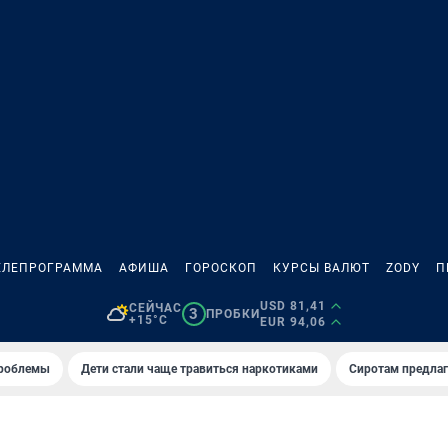
ЕЛЕПРОГРАММА
АФИША
ГОРОСКОП
КУРСЫ ВАЛЮТ
ZODY
П
USD 81,41
СЕЙЧАС
3
ПРОБКИ
+15°C
EUR 94,06
проблемы
Дети стали чаще травиться наркотиками
Сиротам предла