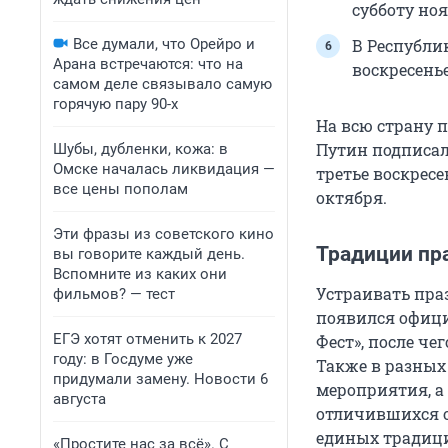
субботу ноя
Все думали, что Орейро и
В Республи
Арана встречаются: что на
воскресенье
самом деле связывало самую
горячую пару 90-х
На всю страну 
Путин подписал 
Шубы, дубленки, кожа: в
Омске началась ликвидация —
третье воскресе
все цены пополам
октября.
Эти фразы из советского кино
Традиции пр
вы говорите каждый день.
Вспомните из каких они
Устраивать праз
фильмов? — тест
появился официа
ЕГЭ хотят отменить к 2027
Фест», после че
году: в Госдуме уже
Также в разных
придумали замену. Новости 6
мероприятия, а
августа
отличившихся о
единых традици
«Простите нас за всё». С