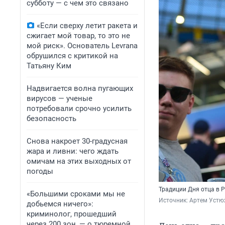
субботу — с чем это связано
«Если сверху летит ракета и
сжигает мой товар, то это не
мой риск». Основатель Levrana
обрушился с критикой на
Татьяну Ким
Надвигается волна пугающих
вирусов — ученые
потребовали срочно усилить
безопасность
Снова накроет 30-градусная
жара и ливни: чего ждать
омичам на этих выходных от
погоды
Традиции Дня отца в 
«Большими сроками мы не
Источник: 
Артем Устю
добьемся ничего»:
криминолог, прошедший
через 200 зон, — о тюремной