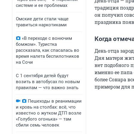
День отца — пра
системе и ее проблемах
традиция поздр
он получил совс
Омские дети стали чаще
праздника появ
травиться наркотиками
Когда отмеча
«В переходе с вонючим
бомжом». Туристка
рассказала, как спасалась во
День отца зарод
время налета беспилотников
Дня матери жит
на Сочи
нет подобного п
именно ее папа
С 1 сентября детей будут
более Сонара вс
возить в автобусах по новым
примером для 
правилам — что важно знать
Пешеходы в реанимации
и кровь на столбах: всё, что
известно о жутком ДТП возле
«Голубого огонька» — там
сбили семь человек