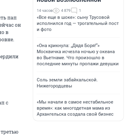
14 часов
4 879
1
ть пап
«Все еще в шоке»: сыну Трусовой
исполнился год — трогательный пост
ейчас он
и фото
но в
ровне.
«Она крикнула: „Дядя Боря!“»
Москвичка исчезла ночью у океана
вердили
во Вьетнаме. Что произошло в
последние минуты пропажи девушки
Соль земли забайкальской.
Нижегородцевы
«Мы начали в самое нестабильное
ап с
время»: как многодетная мама из
Архангельска создала свой бизнес
 третью