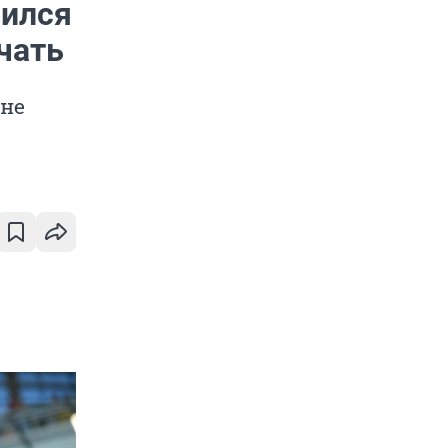
вился
чать
 не