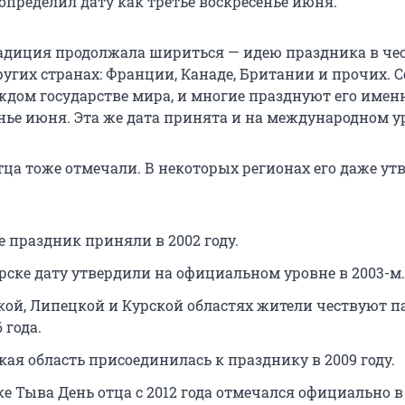
определил дату как третье воскресенье июня.
адиция продолжала шириться — идею праздника в чес
угих странах: Франции, Канаде, Британии и прочих. С
аждом государстве мира, и многие празднуют его имен
енье июня. Эта же дата принята и на международном у
тца тоже отмечали. В некоторых регионах его даже ут
е праздник приняли в 2002 году.
рске дату утвердили на официальном уровне в 2003-м.
кой, Липецкой и Курской областях жители чествуют п
 года.
кая область присоединилась к празднику в 2009 году.
ке Тыва День отца с 2012 года отмечался официально в