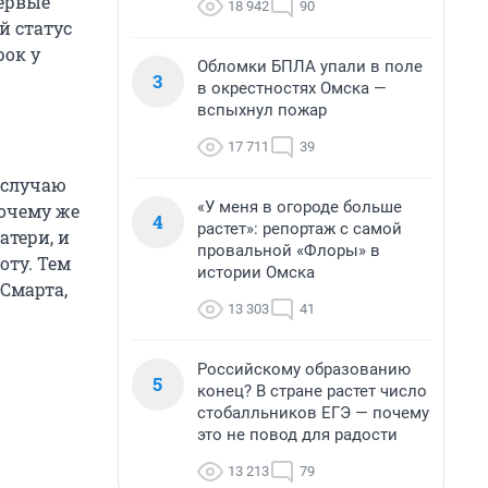
первые
18 942
90
й статус
рок у
Обломки БПЛА упали в поле
3
в окрестностях Омска —
вспыхнул пожар
17 711
39
о случаю
«У меня в огороде больше
очему же
4
растет»: репортаж с самой
атери, и
провальной «Флоры» в
оту. Тем
истории Омска
 Смарта,
13 303
41
Российскому образованию
5
конец? В стране растет число
стобалльников ЕГЭ — почему
это не повод для радости
13 213
79