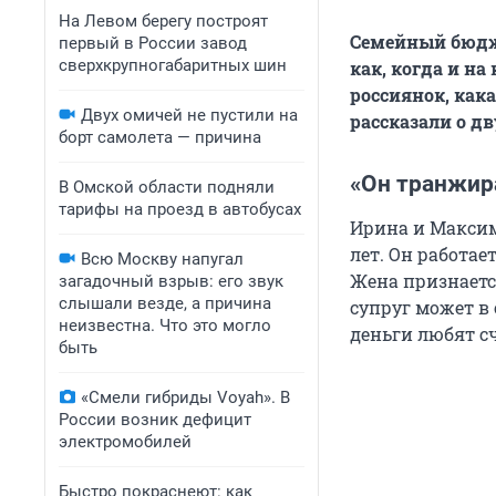
На Левом берегу построят
Семейный бюдже
первый в России завод
сверхкрупногабаритных шин
как, когда и н
россиянок, как
Двух омичей не пустили на
рассказали о д
борт самолета — причина
«Он транжир
В Омской области подняли
тарифы на проезд в автобусах
Ирина и Максим 
лет. Он работае
Всю Москву напугал
Жена признаетс
загадочный взрыв: его звук
слышали везде, а причина
супруг может в 
неизвестна. Что это могло
деньги любят сч
быть
«Смели гибриды Voyah». В
России возник дефицит
электромобилей
Быстро покраснеют: как