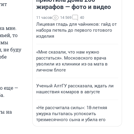
тит
жирафов — фото и видео
11 часов
14 569
40
Лицевая гладь для чайников: гайд от
на мне.
набора петель до первого готового
ьей, то
изделия
и мы
, не буду
«Мне сказали, что нам нужно
ебе
расстаться». Московского врача
уволили из клиники из-за мата в
личном блоге
Ученый АлтГУ рассказала, ждать ли
о еще —
нашествия комаров в августе
а.
«Не рассчитала силы»: 18-летняя
ты на
ужурка пыталась успокоить
трехмесячного сына и убила его