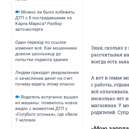
Можно ли было избежать
ДТП с 8 пострадавшими на
Карла Маркса? Разбор
автоэксперта
Один переход по ссылке
Зная, сколько у
изменил всё. Как мошенники
довели школьницу до
рассчитывая на 
попытки поджога здания
всегда есть зан
Людям приходят уведомления
А вот в семье м
о зачислении денег на счет:
почему верить этому опасно
с работы, отдав
всё оплачивала.
Водитель испуганно вышел
несколько лет н
из машины: появилось новое
магазинах. У мо
видео с моментом ДТП у
родителей. Супр
«Голубого огонька», где сбили
7 человек
«Мою зарпла