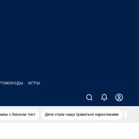
РОМОКОДЫ
ИГРЫ
заны с Омском: тест
Дети стали чаще травиться наркотиками
Появя