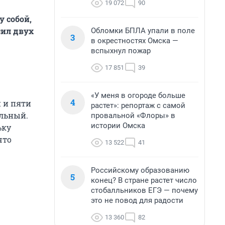
19 072
90
 собой,
ил двух
Обломки БПЛА упали в поле
3
в окрестностях Омска —
вспыхнул пожар
17 851
39
«У меня в огороде больше
4
и и пяти
растет»: репортаж с самой
ельный.
провальной «Флоры» в
истории Омска
ьку
что
13 522
41
Российскому образованию
5
конец? В стране растет число
стобалльников ЕГЭ — почему
это не повод для радости
13 360
82