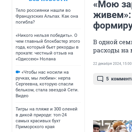
«Мою за
Тело россиянки нашли во
живем»: 
Французских Альпах. Как она
погибла?
формиру
«Никого нельзя победить». О
В одной сем
чем главный блокбастер этого
года, который бьет рекорды в
расходы на
прокате: честный отзыв на
«Одиссею» Нолана
22 декабря 2024, 15:00
«Чтобы нас носили на
ручках, мы любим»: нерпа
5
коммент
Сергеевна, которую спасли
бельком, стала звездой Сети.
Видео
Тигры на пляже и 300 оленей
в дикой природе: топ-24
самых красивых бухт
Приморского края