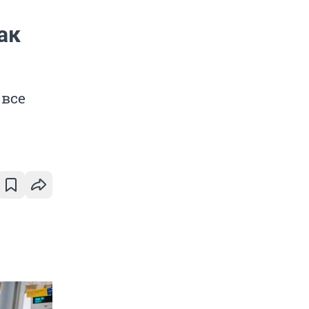
ак
 все