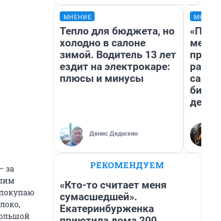
МНЕНИЕ
МНЕНИ
Тепло для бюджета, но
«Поку
холодно в салоне
мешке
зимой. Водитель 13 лет
предп
ездит на электрокаре:
расска
плюсы и минусы
самом
бизне
дешев
Денис Дедюхин
РЕКОМЕНДУЕМ
— за
елим
«Кто-то считает меня
 покупаю
сумасшедшей».
локо,
Екатеринбурженка
большой
приютила дома 200