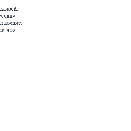
анжирой.
у, одну
ял кредит.
а, что