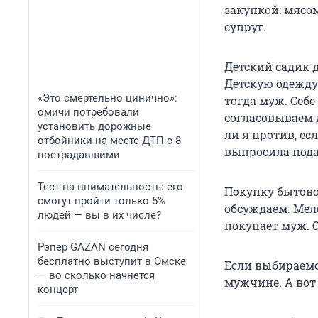
закупкой: мясо
супруг.
Детский садик 
Детскую одежду 
«Это смертельно цинично»:
тогда муж. Себ
омичи потребовали
согласовываем д
установить дорожные
ли я против, ес
отбойники на месте ДТП с 8
выпросила пода
пострадавшими
Тест на внимательность: его
Покупку бытово
смогут пройти только 5%
обсуждаем. Мел
людей — вы в их числе?
покупает муж. О
Рэпер GAZAN сегодня
бесплатно выступит в Омске
Если выбираемс
— во сколько начнется
мужчине. А вот
концерт