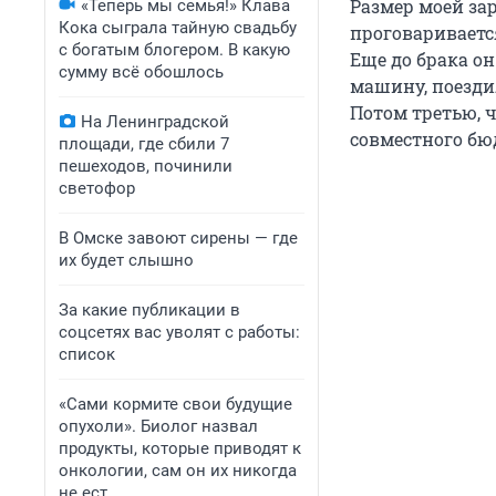
Размер моей зар
«Теперь мы семья!» Клава
Кока сыграла тайную свадьбу
проговаривается
с богатым блогером. В какую
Еще до брака он
сумму всё обошлось
машину, поездил
Потом третью, ч
На Ленинградской
совместного бюд
площади, где сбили 7
пешеходов, починили
светофор
В Омске завоют сирены — где
их будет слышно
За какие публикации в
соцсетях вас уволят с работы:
список
«Сами кормите свои будущие
опухоли». Биолог назвал
продукты, которые приводят к
онкологии, сам он их никогда
не ест