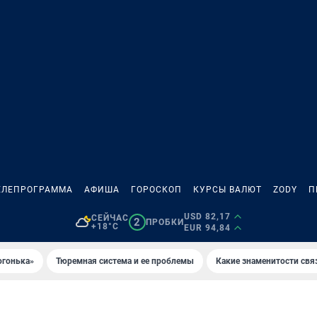
ЕЛЕПРОГРАММА
АФИША
ГОРОСКОП
КУРСЫ ВАЛЮТ
ZODY
П
USD 82,17
СЕЙЧАС
2
ПРОБКИ
+18°C
EUR 94,84
огонька»
Тюремная система и ее проблемы
Какие знаменитости свя