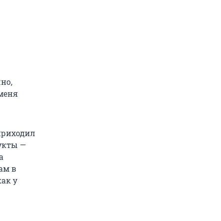
но,
 меня
 приходил
дукты —
а
ам в
ак у