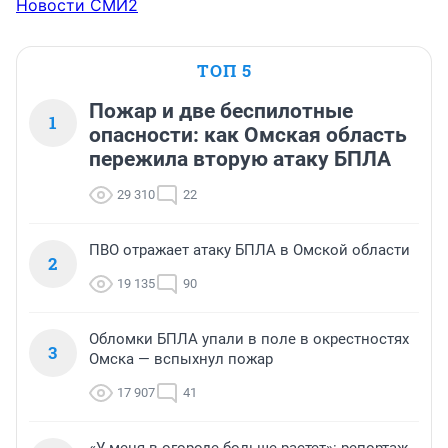
Новости СМИ2
ТОП 5
Пожар и две беспилотные
1
опасности: как Омская область
пережила вторую атаку БПЛА
29 310
22
ПВО отражает атаку БПЛА в Омской области
2
19 135
90
Обломки БПЛА упали в поле в окрестностях
3
Омска — вспыхнул пожар
17 907
41
«У меня в огороде больше растет»: репортаж