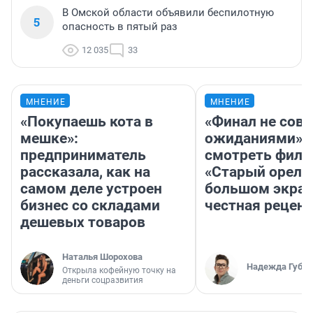
В Омской области объявили беспилотную
5
опасность в пятый раз
12 035
33
МНЕНИЕ
МНЕНИЕ
«Покупаешь кота в
«Финал не совп
мешке»:
ожиданиями»: 
предприниматель
смотреть фил
рассказала, как на
«Старый орел» 
самом деле устроен
большом экран
бизнес со складами
честная рецен
дешевых товаров
Наталья Шорохова
Надежда Губар
Открыла кофейную точку на
деньги соцразвития