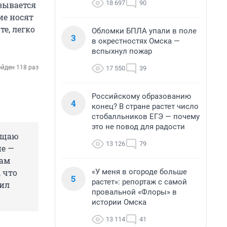
18 697
90
азывается
ие носят
те, легко
Обломки БПЛА упали в поле
3
в окрестностях Омска —
вспыхнул пожар
йден 118 раз
17 550
39
Российскому образованию
4
конец? В стране растет число
стобалльников ЕГЭ — почему
это не повод для радости
ащаю
13 126
79
е —
сам
«У меня в огороде больше
 что
5
растет»: репортаж с самой
ил
провальной «Флоры» в
истории Омска
13 114
41