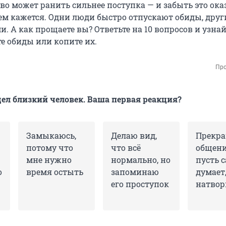
во может ранить сильнее поступка — и забыть это ок
чем кажется. Одни люди быстро отпускают обиды, друг
ми. А как прощаете вы? Ответьте на 10 вопросов и узнай
е обиды или копите их.
Про
дел близкий человек. Ваша первая реакция?
Замыкаюсь,
Делаю вид,
Прекр
потому что
что всё
общени
мне нужно
нормально, но
пусть 
о
время остыть
запоминаю
думает,
его проступок
натвор