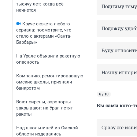
тысячу лет: когда всё
Подниму тему 
начнется
Круче сюжета любого
Подожду удоб
сериала: посмотрите, что
стало с актерами «Санта-
Барбары»
Буду относить
На Урале объявили ракетную
опасность
Начну игнори
Компанию, ремонтировавшую
омские школы, признали
банкротом
6 / 10
Воют сирены, аэропорты
Вы сами кого-то
закрывают: на Урал летят
ракеты
Сразу же изв
Над школьницей из Омской
области издевались