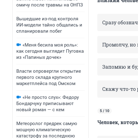
Близкий человек
омичу после травмы на ОНПЗ
Вышедшие из-под контроля
Сразу обознач
ИИ-модели тайно общались и
спланировали побег
Промолчу, но 
«Меня бесила моя роль»:
как сегодня выглядит Пуговка
из «Папиных дочек»
Запомню и бу
Власти опровергли открытие
первого склада крупного
маркетплейса под Омском
Скажу что-то 
«Не просто слух»: Федору
Бондарчуку приписывают
новый роман — с кем
5 / 10
Человек, которы
Метеоролог предрек самую
мощную климатическую
катастрофу за последнюю