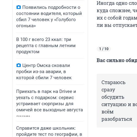
Иногда одно сло
Появились подробности о
куда сложнее, 
состоянии водителя, который
их с собой года
сбил 7 человек у «Голубого
ли вы отпускает
огонька»
В 100 г всего 23 ккал: три
рецепта с главным летним
1 / 10
продуктом
Вас сильно оби
Центр Омска сковали
пробки из-за аварии, в
которой сбили 7 человек
Стараюсь
сразу
Приехать в парк на Drivee и
обсудить
уехать с подарком: сервис
устраивает сюрпризы для
ситуацию и в
омичей все выходные августа
всём
разобраться
Справится даже школьник:
пройдите тест по географии, в