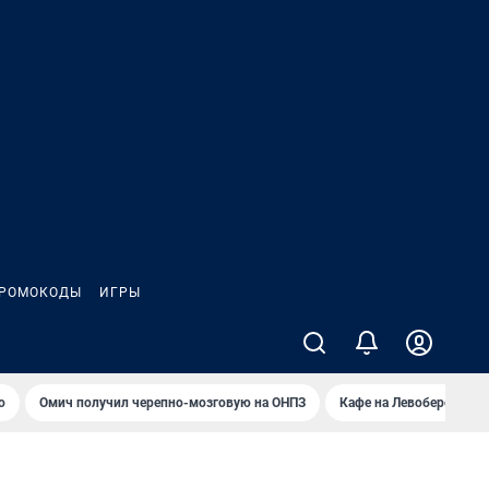
РОМОКОДЫ
ИГРЫ
о
Омич получил черепно-мозговую на ОНПЗ
Кафе на Левобережье в