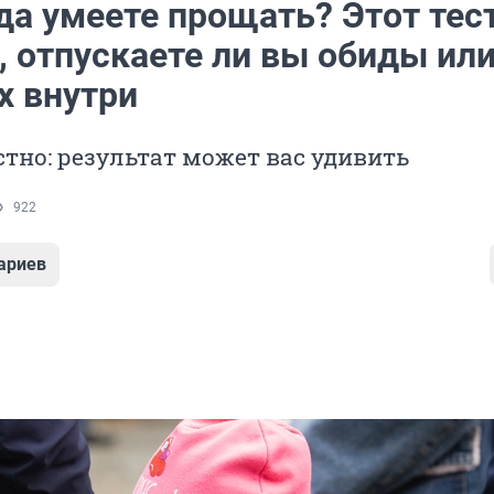
да умеете прощать? Этот тес
, отпускаете ли вы обиды ил
х внутри
стно: результат может вас удивить
922
ариев