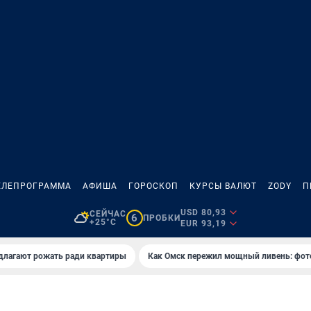
ЕЛЕПРОГРАММА
АФИША
ГОРОСКОП
КУРСЫ ВАЛЮТ
ZODY
П
USD 80,93
СЕЙЧАС
6
ПРОБКИ
+25°C
EUR 93,19
длагают рожать ради квартиры
Как Омск пережил мощный ливень: фот