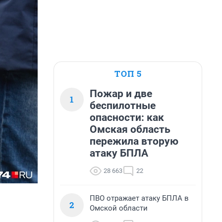
ТОП 5
Пожар и две
1
беспилотные
опасности: как
Омская область
пережила вторую
атаку БПЛА
28 663
22
ПВО отражает атаку БПЛА в
2
Омской области