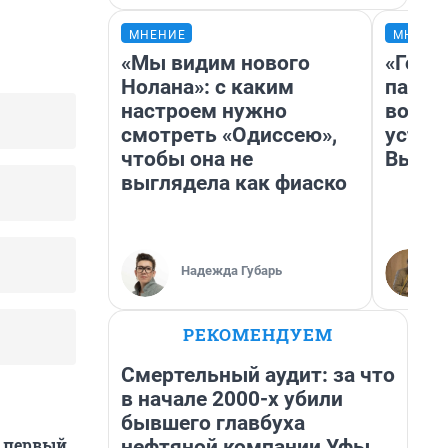
МНЕНИЕ
МНЕНИ
«Мы видим нового
«Горо
Нолана»: с каким
папер
настроем нужно
возму
смотреть «Одиссею»,
устан
чтобы она не
Высоц
выглядела как фиаско
Надежда Губарь
РЕКОМЕНДУЕМ
Смертельный аудит: за что
в начале 2000-х убили
бывшего главбуха
е первый
нефтяной компании Уфы