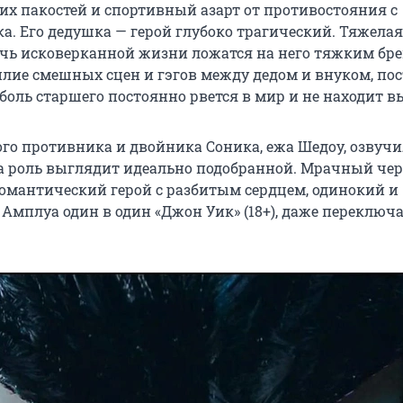
ких пакостей и спортивный азарт от противостояния с
а. Его дедушка — герой глубоко трагический. Тяжелая
чь исковерканной жизни ложатся на него тяжким бре
илие смешных сцен и гэгов между дедом и внуком, по
боль старшего постоянно рвется в мир и не находит в
ого противника и двойника Соника, ежа Шедоу, озвуч
ра роль выглядит идеально подобранной. Мрачный чер
омантический герой с разбитым сердцем, одинокий и
Амплуа один в один «Джон Уик» (18+), даже переключа