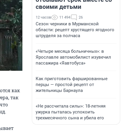
своими детьми
12 часов
11 494
26
Сезон черники в Мурманской
области: рецепт хрустящего ягодного
штруделя за полчаса
«Четыре месяца больничных»: в
Ярославле автомобилист изувечил
пассажира «Яавтобуса»
Как приготовить фаршированные
перцы — простой рецепт от
ются как
жительницы Барнаула
ера, так
 что
«Не рассчитала силы»: 18-летняя
нд.
ужурка пыталась успокоить
трехмесячного сына и убила его
тывает