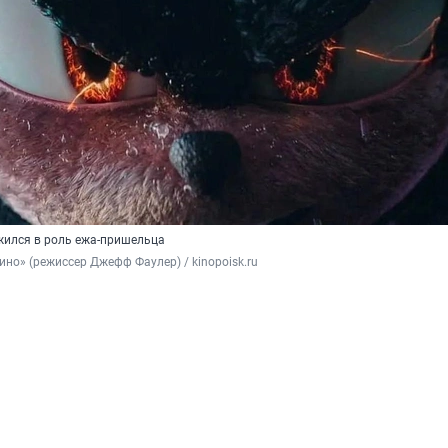
жился в роль ежа-пришельца
кино» (режиссер Джефф Фаулер) / kinopoisk.ru 