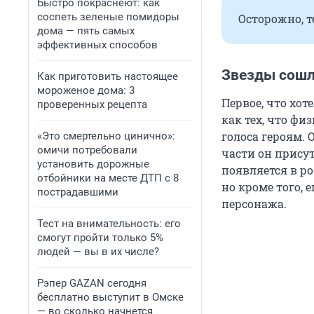
Быстро покраснеют: как
соспеть зеленые помидоры
Осторожно, т
дома — пять самых
эффективных способов
Звезды сош
Как приготовить настоящее
мороженое дома: 3
Первое, что хот
проверенных рецепта
как тех, что фи
голоса героям. 
«Это смертельно цинично»:
омичи потребовали
части он присут
установить дорожные
появляется в ро
отбойники на месте ДТП с 8
но кроме того,
пострадавшими
персонажа.
Тест на внимательность: его
смогут пройти только 5%
людей — вы в их числе?
Рэпер GAZAN сегодня
бесплатно выступит в Омске
— во сколько начнется