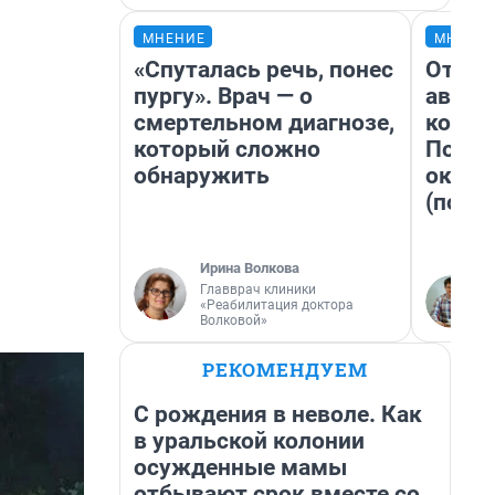
МНЕНИЕ
МНЕНИ
«Спуталась речь, понес
От су
пургу». Врач — о
автоб
смертельном диагнозе,
конди
который сложно
Почем
обнаружить
оказа
(почти
Ирина Волкова
Главврач клиники
«Реабилитация доктора
Волковой»
РЕКОМЕНДУЕМ
С рождения в неволе. Как
в уральской колонии
осужденные мамы
отбывают срок вместе со