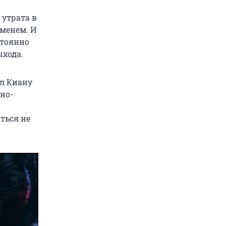
 утрата в
менем. И
стоянно
ыхода.
ил Киану
но-
ться не