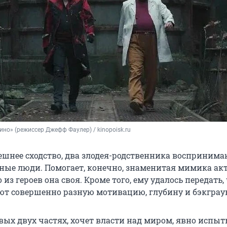
кино» (режиссер Джефф Фаулер) / kinopoisk.ru 
ешнее сходство, два злодея-родственника воспринима
ные люди. Помогает, конечно, знаменитая мимика акт
 из героев она своя. Кроме того, ему удалось передать,
т совершенно разную мотивацию, глубину и бэкграу
рвых двух частях, хочет власти над миром, явно испы