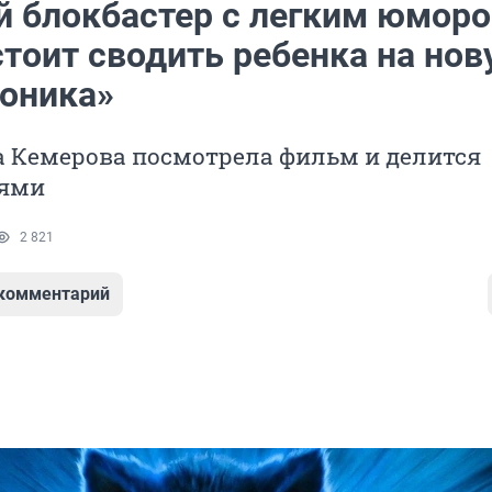
й блокбастер с легким юморо
стоит сводить ребенка на но
Соника»
 Кемерова посмотрела фильм и делится
иями
2 821
 комментарий