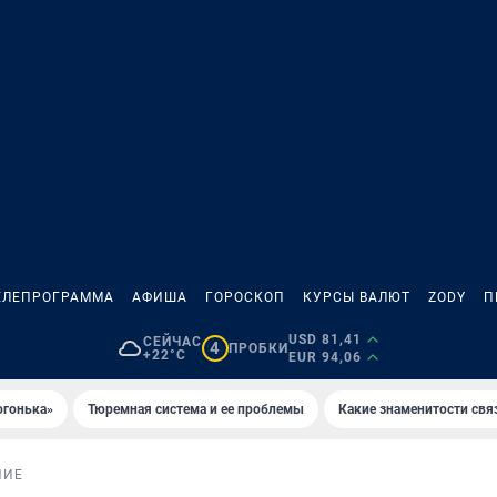
ЕЛЕПРОГРАММА
АФИША
ГОРОСКОП
КУРСЫ ВАЛЮТ
ZODY
П
USD 81,41
СЕЙЧАС
4
ПРОБКИ
+22°C
EUR 94,06
огонька»
Тюремная система и ее проблемы
Какие знаменитости свя
НИЕ