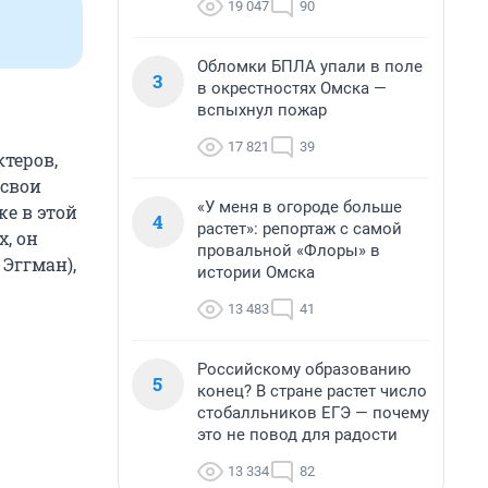
19 047
90
Обломки БПЛА упали в поле
3
в окрестностях Омска —
вспыхнул пожар
17 821
39
ктеров,
 свои
«У меня в огороде больше
же в этой
4
растет»: репортаж с самой
х, он
провальной «Флоры» в
 Эггман),
истории Омска
13 483
41
Российскому образованию
5
конец? В стране растет число
стобалльников ЕГЭ — почему
это не повод для радости
13 334
82