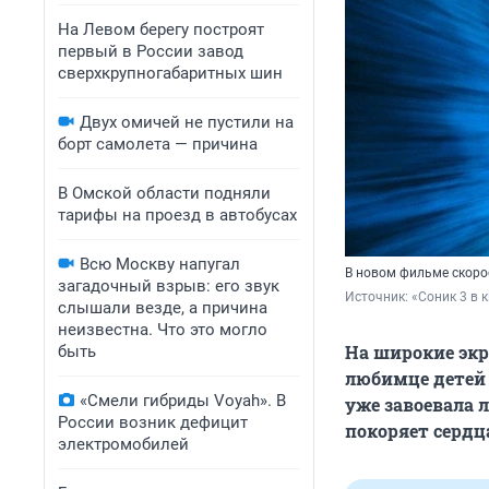
На Левом берегу построят
первый в России завод
сверхкрупногабаритных шин
Двух омичей не пустили на
борт самолета — причина
В Омской области подняли
тарифы на проезд в автобусах
Всю Москву напугал
В новом фильме скоро
загадочный взрыв: его звук
Источник: 
«Соник 3 в 
слышали везде, а причина
неизвестна. Что это могло
На широкие экр
быть
любимце детей 
«Смели гибриды Voyah». В
уже завоевала 
России возник дефицит
покоряет сердц
электромобилей