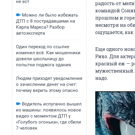
не ест
радость от мел
командой Соник
Можно ли было избежать
прошлом и горе
ДТП с 8 пострадавшими на
несмотря на об
Карла Маркса? Разбор
ощущается, как 
автоэксперта
Один переход по ссылке
Еще одного нов
изменил всё. Как мошенники
Ривз. Для акте
довели школьницу до
красный еж — р
попытки поджога здания
мужественный. 
надо.
Людям приходят уведомления
о зачислении денег на счет:
почему верить этому опасно
Водитель испуганно вышел
из машины: появилось новое
видео с моментом ДТП у
«Голубого огонька», где сбили
7 человек