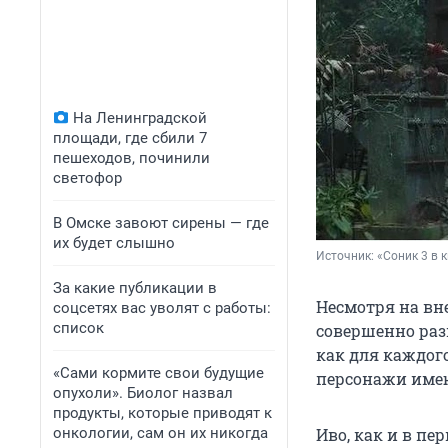
На Ленинградской
площади, где сбили 7
пешеходов, починили
светофор
В Омске завоют сирены — где
их будет слышно
Источник: 
«Соник 3 в 
За какие публикации в
Несмотря на вн
соцсетях вас уволят с работы:
список
совершенно раз
как для каждого
«Сами кормите свои будущие
персонажи имею
опухоли». Биолог назвал
продукты, которые приводят к
онкологии, сам он их никогда
Иво, как и в пе