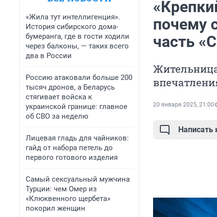
«Крепки
«Жила тут интеллигенция».
почему 
История сибирского дома-
бумеранга, где в гости ходили
часть «
через балконы, — таких всего
два в России
Жительница
Россию атаковали больше 200
впечатлен
тысяч дронов, а Беларусь
стягивает войска к
20 января 2025, 21:00
украинской границе: главное
об СВО за неделю
Написать
Лицевая гладь для чайников:
гайд от набора петель до
первого готового изделия
Самый сексуальный мужчина
Турции: чем Омер из
«Клюквенного щербета»
покорил женщин