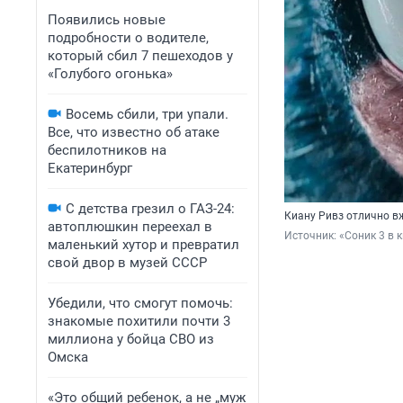
Появились новые
подробности о водителе,
который сбил 7 пешеходов у
«Голубого огонька»
Восемь сбили, три упали.
Все, что известно об атаке
беспилотников на
Екатеринбург
С детства грезил о ГАЗ-24:
Киану Ривз отлично в
автоплюшкин переехал в
Источник: 
«Соник 3 в 
маленький хутор и превратил
свой двор в музей СССР
Убедили, что смогут помочь:
знакомые похитили почти 3
миллиона у бойца СВО из
Омска
«Это общий ребенок, а не „муж