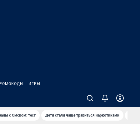
РОМОКОДЫ
ИГРЫ
заны с Омском: тест
Дети стали чаще травиться наркотиками
Появя