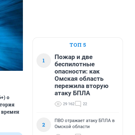
ТОП 5
Пожар и две
1
беспилотные
опасности: как
Омская область
пережила вторую
атаку БПЛА
+) о
стория
29 162
22
 времен
ПВО отражает атаку БПЛА в
2
Омской области