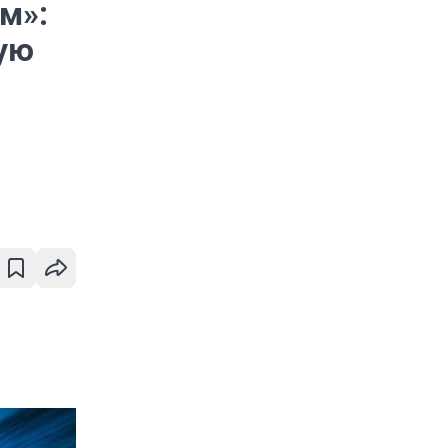
м»:
вую