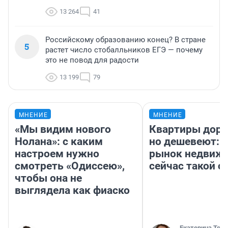
13 264
41
Российскому образованию конец? В стране
5
растет число стобалльников ЕГЭ — почему
это не повод для радости
13 199
79
МНЕНИЕ
МНЕНИЕ
«Мы видим нового
Квартиры дор
Нолана»: с каким
но дешевеют: 
настроем нужно
рынок недвиж
смотреть «Одиссею»,
сейчас такой 
чтобы она не
выглядела как фиаско
Екатерина Торо