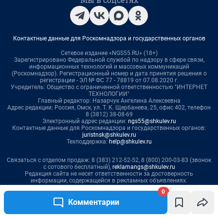
Контактные данные для Роскомнадзора и государственных органов
Сетевое издание «NGS55.RU» (18+)
Зарегистрировано Федеральной службой по надзору в сфере связи,
информационных технологий и массовых коммуникаций
(Роскомнадзор). Регистрационный номер и дата принятия решения о
регистрации - ЭЛ № ФС 77 - 78819 от 07.08.2020 г.
Учредитель: Общество с ограниченной ответственностью "ИНТЕРНЕТ
ТЕХНОЛОГИИ"
Главный редактор: Назарчук Ангелина Алексеевна
Адрес редакции: Россия, Омск, ул. Т. К. Щербанева, 25, офис 402, телефон
8 (3812) 38-08-69
Электронный адрес редакции:
ngs55@shkulev.ru
Контактные данные для Роскомнадзора и государственных органов:
juristnsk@shkulev.ru
Техподдержка:
help@shkulev.ru
Связаться с отделом продаж: 8 (383) 212-52-52, 8 (800) 200-03-83 (звонок
с сотового бесплатный),
reklamangs@shkulev.ru
Редакция сайта не несет ответственности за достоверность
информации, содержащейся в рекламных объявлениях.
0
Информация об ограничениях
Комментарии
Политика использования cookies