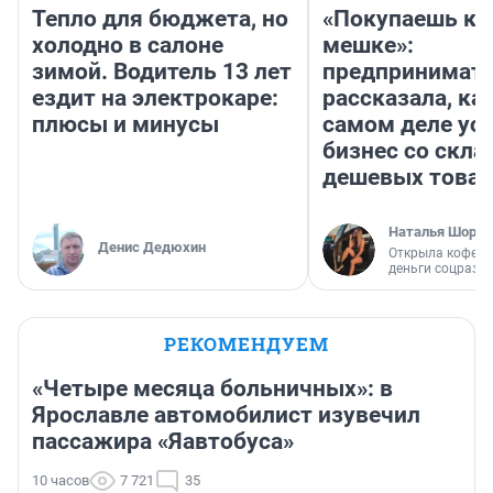
Тепло для бюджета, но
«Покупаешь ко
холодно в салоне
мешке»:
зимой. Водитель 13 лет
предпринимат
ездит на электрокаре:
рассказала, как
плюсы и минусы
самом деле ус
бизнес со скл
дешевых това
Наталья Шорох
Денис Дедюхин
Открыла кофейн
деньги соцразв
РЕКОМЕНДУЕМ
«Четыре месяца больничных»: в
Ярославле автомобилист изувечил
пассажира «Яавтобуса»
10 часов
7 721
35