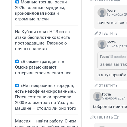
Модные тренды осени
2026: военные мундиры,
Гость
крокодиловая кожа и
15 ноября 20
огромные плечи
зачем вы так 
На Кубани горит НПЗ из-за
ОТВЕТИТЬ
атаки беспилотников: есть
Гость
пострадавшие. Главное о
16 ноября 20
ночных налетах
Гость
15 ноября 
«В семье трагедия»: в
зачем вы так
Омске разыскивают
потерявшегося слепого пса
а я тут причём
«Нет некрасивых городов,
ОТВЕТИТЬ
есть недофинансированные».
Гость
Путешественники проехали
5 ноября 2024,
2000 километров по Уралу на
бобровая неинтер
машине — стоило ли оно того
ОТВЕТИТЬ
1
Миссия — найти работу. О чем
спрашивать на собеседовании