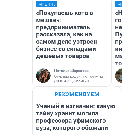
МНЕНИЕ
МНЕНИ
«Покупаешь кота в
«Нет 
мешке»:
городо
предприниматель
недоф
рассказала, как на
Путеш
самом деле устроен
проех
бизнес со складами
килом
дешевых товаров
машин
того
Наталья Шорохова
Открыла кофейную точку на
деньги соцразвития
РЕКОМЕНДУЕМ
Ученый в изгнании: какую
тайну хранит могила
профессора уфимского
вуза, которого обожали