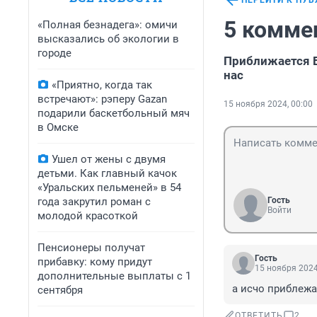
ПЕРЕЙТИ К ПУ
5 комме
«Полная безнадега»: омичи
высказались об экологии в
городе
Приближается Б
нас
«Приятно, когда так
встречают»: рэперу Gazan
15 ноября 2024, 00:00
подарили баскетбольный мяч
в Омске
Ушел от жены с двумя
детьми. Как главный качок
«Уральских пельменей» в 54
года закрутил роман с
Гость
Войти
молодой красоткой
Пенсионеры получат
Гость
прибавку: кому придут
15 ноября 2024
дополнительные выплаты с 1
а исчо приблежа
сентября
ОТВЕТИТЬ
2