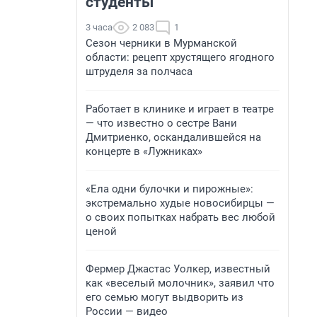
студенты
3 часа
2 083
1
Сезон черники в Мурманской
области: рецепт хрустящего ягодного
штруделя за полчаса
Работает в клинике и играет в театре
— что известно о сестре Вани
Дмитриенко, оскандалившейся на
концерте в «Лужниках»
«Ела одни булочки и пирожные»:
экстремально худые новосибирцы —
о своих попытках набрать вес любой
ценой
Фермер Джастас Уолкер, известный
как «веселый молочник», заявил что
его семью могут выдворить из
России — видео