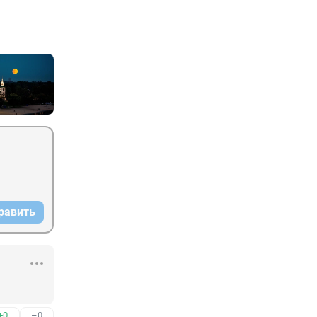
равить
+0
–0