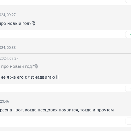
24, 09:27
про новый год?🎅
24, 00:33
2024, 09:27
 про новый год?🎅
 не я же его 👉🍌надвигаю !!!
 23:46
есна - вот, когда песцовая появится, тогда и прочтем