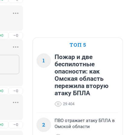
+0
–0
ТОП 5
Пожар и две
1
беспилотные
опасности: как
Омская область
пережила вторую
+0
–0
атаку БПЛА
29 404
ПВО отражает атаку БПЛА в
2
+0
–0
Омской области