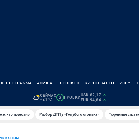
ЕЛЕПРОГРАММА
АФИША
ГОРОСКОП
КУРСЫ ВАЛЮТ
ZODY
П
USD 82,17
СЕЙЧАС
2
ПРОБКИ
+21°C
EUR 94,84
се, что известно
Разбор ДТП у «Голубого огонька»
Тюремная систе