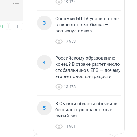
19 174
Обломки БПЛА упали в поле
3
в окрестностях Омска —
+1
–1
вспыхнул пожар
17 953
Российскому образованию
4
конец? В стране растет число
стобалльников ЕГЭ — почему
это не повод для радости
13 478
В Омской области объявили
5
беспилотную опасность в
пятый раз
11 901