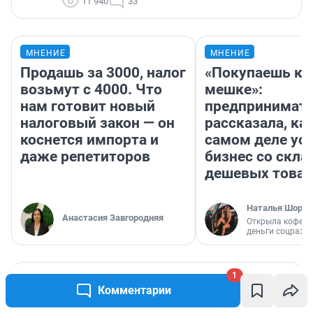
11 940
33
МНЕНИЕ
МНЕНИЕ
Продашь за 3000, налог
«Покупаешь ко
возьмут с 4000. Что
мешке»:
нам готовит новый
предпринимат
налоговый закон — он
рассказала, как
коснется импорта и
самом деле ус
даже репетиторов
бизнес со скл
дешевых това
Наталья Шорох
Анастасия Завгородняя
Открыла кофейн
деньги соцразв
1
РЕКОМЕНДУЕМ
Комментарии
«Ела одни булочки и пирожные»: